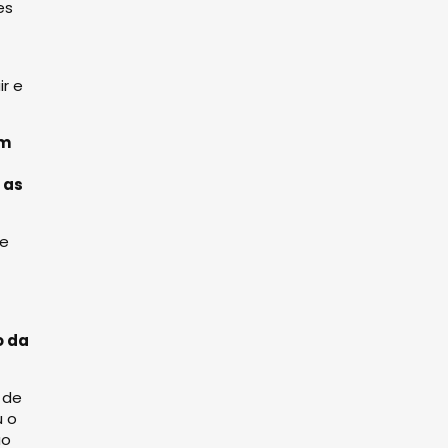
es
r e
um
 as
de
o da
 de
u o
ão