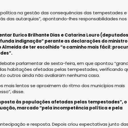
 política na gestão das consequências das tempestades e
trás das autarquias”, apontando-lhes responsabilidades nos
tar Eurico Brilhante Dias e Catarina Louro (deputado
profunda indignação” perante as declarações do ministro
 Almeida de ter escolhido “o caminho mais fácil: procu
des”.
debate parlamentar de sexta-feira, em que apontou “gran
 das habitações afetadas pelas tempestades, verificando q
nto outros ainda não avaliaram nenhuma casa.
os mais lentos se aproximem do ritmo dos municípios mais
sso”, disse.
resposta às populações afetadas pelas tempestades”, o
uação, marcado “pela incompetência política e pela
antecipação e resposta. Depois criou expectativas junto da