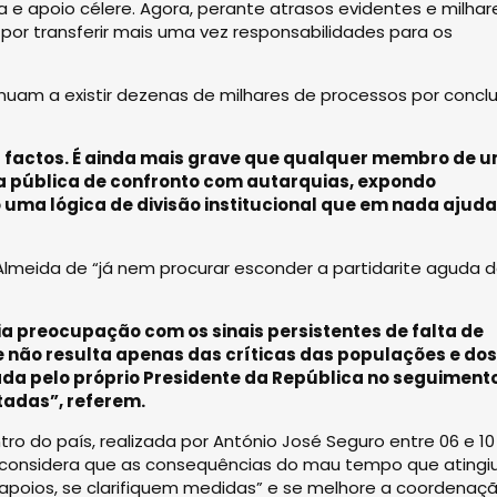
a e apoio célere. Agora, perante atrasos evidentes e milhar
por transferir mais uma vez responsabilidades para os
am a existir dezenas de milhares de processos por conclui
es factos. É ainda mais grave que qualquer membro de 
a pública de confronto com autarquias, expondo
uma lógica de divisão institucional que em nada ajuda
eida de “já nem procurar esconder a partidarite aguda 
a preocupação com os sinais persistentes de falta de
 não resulta apenas das críticas das populações e dos
ada pelo próprio Presidente da República no seguiment
tadas”, referem.
tro do país, realizada por António José Seguro entre 06 e 10
ica considera que as consequências do mau tempo que atingi
 apoios, se clarifiquem medidas” e se melhore a coordenaç