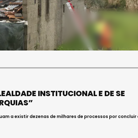
SOCIEDADE
SOCIEDADE
FUNERAL DA MÉDICA
U PAULA ALMEIDA,
VISEENSE RITA REBELO
ENFERMEIRA NO
REALIZA-SE NA SEXTA-
AL DE VISEU
FEIRA
026 . 11:00
Julho 29, 2026 . 13:15
EALDADE INSTITUCIONAL E DE SE
RQUIAS”
m a existir dezenas de milhares de processos por concluir 