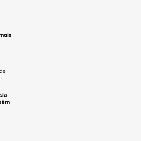
 mais
 de
 e
cia
mbém