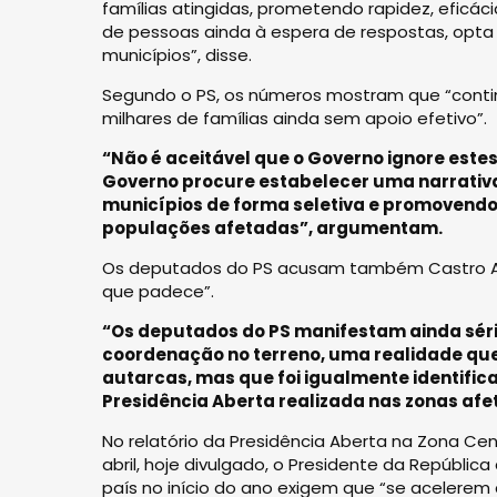
famílias atingidas, prometendo rapidez, eficáci
de pessoas ainda à espera de respostas, opta 
municípios”, disse.
Segundo o PS, os números mostram que “continu
milhares de famílias ainda sem apoio efetivo”.
“Não é aceitável que o Governo ignore est
Governo procure estabelecer uma narrativ
municípios de forma seletiva e promovendo 
populações afetadas”, argumentam.
Os deputados do PS acusam também Castro Alm
que padece”.
“Os deputados do PS manifestam ainda séri
coordenação no terreno, uma realidade que
autarcas, mas que foi igualmente identific
Presidência Aberta realizada nas zonas afe
No relatório da Presidência Aberta na Zona Cen
abril, hoje divulgado, o Presidente da Repúbl
país no início do ano exigem que “se acelerem