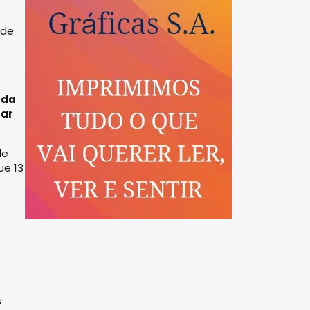
 de
s
 da
rar
de
ue 13
s