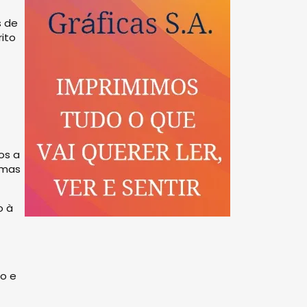
s de
rito
os a
imas
o à
jo e