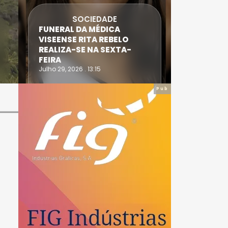
SOCIEDADE
FUNERAL DA MÉDICA
ATLETA 
VISEENSE RITA REBELO
SUPERA 
REALIZA-SE NA SEXTA-
DO TRIA
FEIRA
IRONWO
Julho 29, 2026 . 13:15
Julho 28, 20
Pub