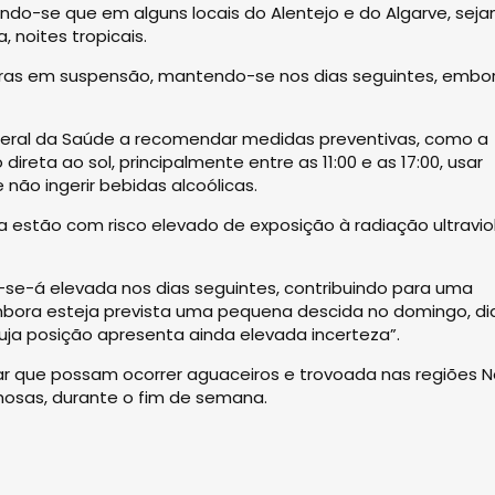
do-se que em alguns locais do Alentejo e do Algarve, sej
, noites tropicais.
eiras em suspensão, mantendo-se nos dias seguintes, embo
Geral da Saúde a recomendar medidas preventivas, como a
ireta ao sol, principalmente entre as 11:00 e as 17:00, usar
e não ingerir bebidas alcoólicas.
a estão com risco elevado de exposição à radiação ultravio
se-á elevada nos dias seguintes, contribuindo para uma
mbora esteja prevista uma pequena descida no domingo, dia
uja posição apresenta ainda elevada incerteza”.
ar que possam ocorrer aguaceiros e trovoada nas regiões N
hosas, durante o fim de semana.