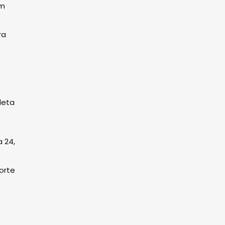
am
ra
leta
 24,
orte