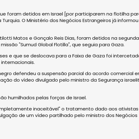
ue foram detidos em Israel [por participarem na flotilha pa
Turquia. O Ministério dos Negócios Estrangeiros já informou
tilotti Matos e Gonçalo Reis Dias, foram detidos na segund
a missão "Sumud Global Flotilla", que seguia para Gaza.
s e que se deslocava para a Faixa de Gaza foi intercetad
internacionais.
tenegro defendeu a suspensão parcial do acordo comercial e
gação do vídeo divulgado pelo ministro da Segurança israeli
ão humilhados pelas forças de Israel.
completamente inaceitável" o tratamento dado aos ativistas
ivulgação de um vídeo partilhado pelo ministro dos Negócios