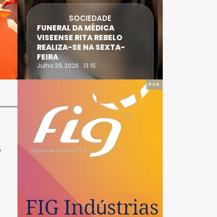
SOCIEDADE
FUNERAL DA MÉDICA
ATLETA 
VISEENSE RITA REBELO
SUPERA 
REALIZA-SE NA SEXTA-
DO TRIA
FEIRA
IRONWO
Julho 29, 2026 . 13:15
Julho 28, 20
Pub
A