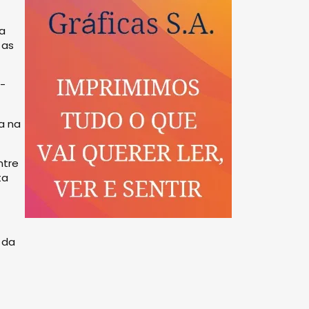
ra
 as
a-
a na
ntre
ta
 da