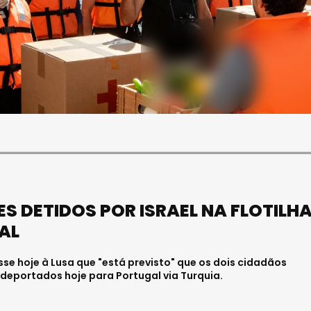
SOCIEDADE
FALECEU PAULA ALMEIDA,
JOVEM ENFERMEIRA NO
HOSPITAL DE VISEU
Julho 27, 2026 . 11:00
S DETIDOS POR ISRAEL NA FLOTILH
AL
sse hoje à Lusa que "está previsto" que os dois cidadãos
deportados hoje para Portugal via Turquia.