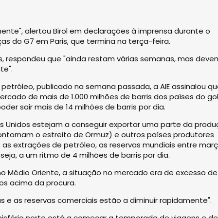
ente", alertou Birol em declarações à imprensa durante o
ças do G7 em Paris, que termina na terça-feira.
s, respondeu que "ainda restam várias semanas, mas dev
te".
 petróleo, publicado na semana passada, a AIE assinalou qu
rcado de mais de 1.000 milhões de barris dos países do go
oder sair mais de 14 milhões de barris por dia.
es Unidos estejam a conseguir exportar uma parte da prod
ontornam o estreito de Ormuz) e outros países produtores
s extrações de petróleo, as reservas mundiais entre març
seja, a um ritmo de 4 milhões de barris por dia.
 no Médio Oriente, a situação no mercado era de excesso de
rios acima da procura.
s e as reservas comerciais estão a diminuir rapidamente".
misfério norte está a começar a temporada de viagens e de