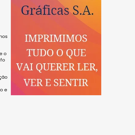
emos
e o
lfo
ução
o e