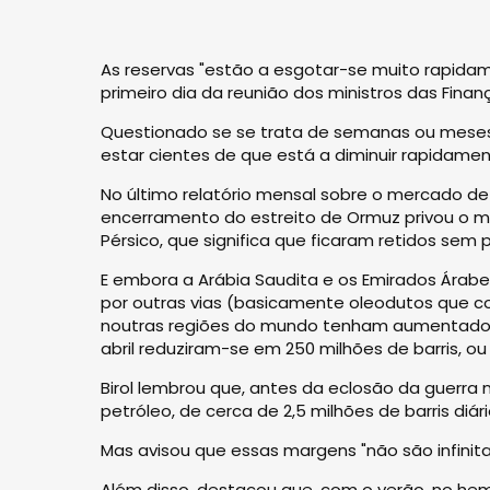
As reservas "estão a esgotar-se muito rapidam
primeiro dia da reunião dos ministros das Finan
Questionado se se trata de semanas ou mese
estar cientes de que está a diminuir rapidamen
No último relatório mensal sobre o mercado de
encerramento do estreito de Ormuz privou o me
Pérsico, que significa que ficaram retidos sem p
E embora a Arábia Saudita e os Emirados Árab
por outras vias (basicamente oleodutos que c
noutras regiões do mundo tenham aumentado a
abril reduziram-se em 250 milhões de barris, ou 
Birol lembrou que, antes da eclosão da guerra
petróleo, de cerca de 2,5 milhões de barris diá
Mas avisou que essas margens "não são infinita
Além disso, destacou que, com o verão, no he