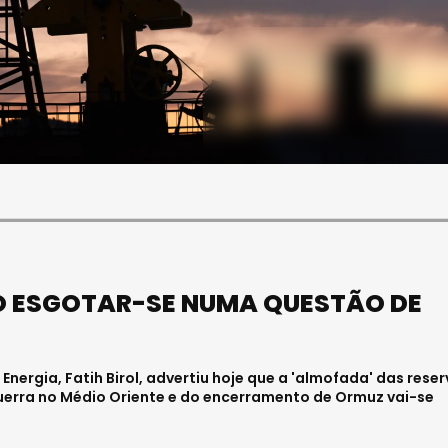
SOCIEDADE
OCIEDADE
FUNERAL DA MÉDICA
PAULA ALMEIDA,
VISEENSE RITA REBELO
NFERMEIRA NO
REALIZA-SE NA SEXTA-
 DE VISEU
FEIRA
6 . 11:00
Julho 29, 2026 . 13:15
O ESGOTAR-SE NUMA QUESTÃO DE
Energia, Fatih Birol, advertiu hoje que a 'almofada' das rese
erra no Médio Oriente e do encerramento de Ormuz vai-se