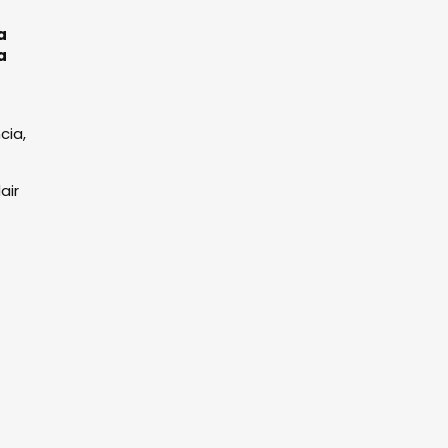
a
a
cia,
air