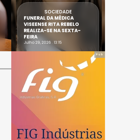
SOCIEDADE
FUNERAL DA MÉDICA
ATLETA 
VISEENSE RITA REBELO
SUPERA 
REALIZA-SE NA SEXTA-
DO TRIA
FEIRA
IRONWO
Julho 29, 2026 . 13:15
Julho 28, 20
Pub