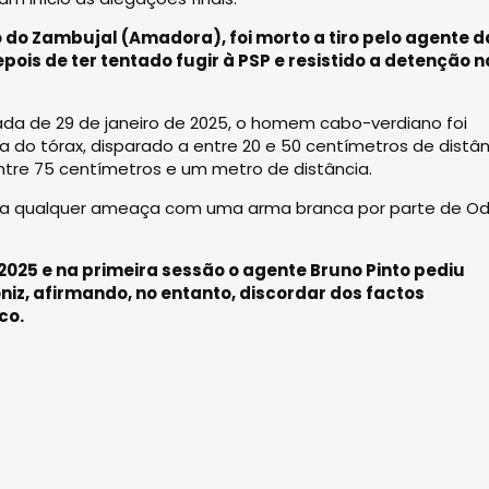
ro do Zambujal (Amadora), foi morto a tiro pelo agente d
pois de ter tentado fugir à PSP e resistido a detenção n
ada de 29 de janeiro de 2025, o homem cabo-verdiano foi
na do tórax, disparado a entre 20 e 50 centímetros de distân
entre 75 centímetros e um metro de distância.
rida qualquer ameaça com uma arma branca por parte de Od
 2025 e na primeira sessão o agente Bruno Pinto pediu
iz, afirmando, no entanto, discordar dos factos
co.