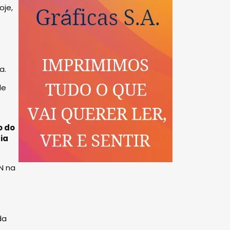
oje,
a.
de
o do
ia
N na
da