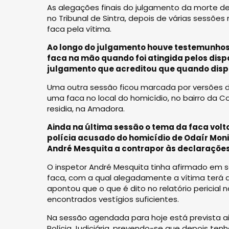
As alegações finais do julgamento da morte d
no Tribunal de Sintra, depois de várias sessõ
faca pela vítima.
Ao longo do julgamento houve testemunhos
faca na mão quando foi atingida pelos disp
julgamento que acreditou que quando dispa
Uma outra sessão ficou marcada por versões di
uma faca no local do homicídio, no bairro da C
residia, na Amadora.
Ainda na última sessão o tema da faca volt
polícia acusado do homicídio de Odaír Moniz,
André Mesquita a contrapor às declarações d
O inspetor André Mesquita tinha afirmado em 
faca, com a qual alegadamente a vítima terá 
apontou que o que é dito no relatório pericial
encontrados vestígios suficientes.
Na sessão agendada para hoje está prevista a
Polícia Judiciária, prevendo-se que depois tenh