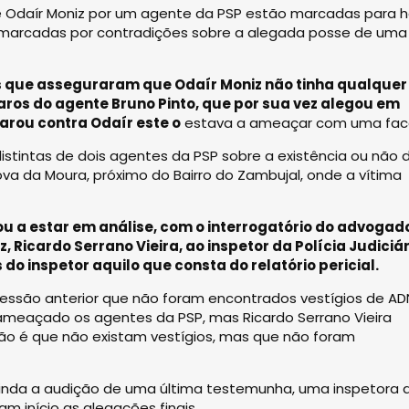
e Odaír Moniz por um agente da PSP estão marcadas para h
es marcadas por contradições sobre a alegada posse de uma
 que asseguraram que Odaír Moniz não tinha qualquer
aros do agente Bruno Pinto, que por sua vez alegou em
rou contra Odaír este o
estava a ameaçar com uma fac
stintas de dois agentes da PSP sobre a existência ou não 
ova da Moura, próximo do Bairro do Zambujal, onde a vítima
ou a estar em análise, com o interrogatório do advogad
 Ricardo Serrano Vieira, ao inspetor da Polícia Judiciár
o inspetor aquilo que consta do relatório pericial.
sessão anterior que não foram encontrados vestígios de AD
ameaçado os agentes da PSP, mas Ricardo Serrano Vieira
 não é que não existam vestígios, mas que não foram
inda a audição de uma última testemunha, uma inspetora 
am início as alegações finais.