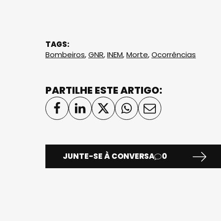
TAGS:
Bombeiros
,
GNR
,
INEM
,
Morte
,
Ocorrências
PARTILHE ESTE ARTIGO:
JUNTE-SE À CONVERSA
0