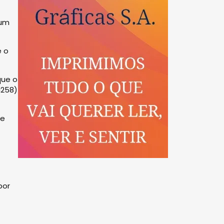
 um
e o
que o
N258)
 e
por