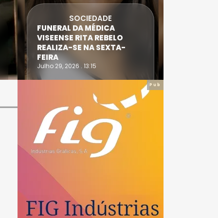
SOCIEDADE
FUNERAL DA MÉDICA
ATLETA 
VISEENSE RITA REBELO
SUPERA 
REALIZA-SE NA SEXTA-
DO TRIA
FEIRA
IRONWO
Julho 29, 2026 . 13:15
Julho 28, 20
Pub