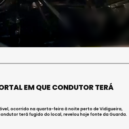
SOCIEDADE
FALECEU PAULA ALMEIDA,
JOVEM ENFERMEIRA NO
HOSPITAL DE VISEU
Julho 27, 2026 . 11:00
MORTAL EM QUE CONDUTOR TERÁ
vel, ocorrido na quarta-feira à noite perto de Vidigueira,
condutor terá fugido do local, revelou hoje fonte da Guarda.