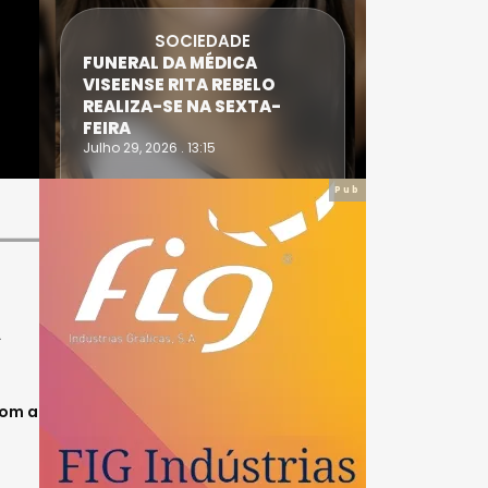
SOCIEDADE
FUNERAL DA MÉDICA
ATLETA 
VISEENSE RITA REBELO
SUPERA 
REALIZA-SE NA SEXTA-
DO TRIA
FEIRA
IRONWO
Julho 29, 2026 . 13:15
Julho 28, 20
Pub
A
com a