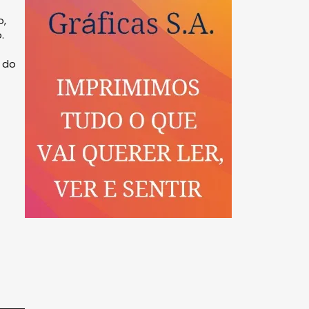
o,
.
 do