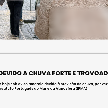
SOCIEDADE
FALECEU PAULA ALMEIDA,
JOVEM ENFERMEIRA NO
HOSPITAL DE VISEU
Julho 27, 2026 . 11:00
 DEVIDO A CHUVA FORTE E TROVOA
o hoje sob aviso amarelo devido à previsão de chuva, por ve
stituto Português do Mar e da Atmosfera (IPMA).