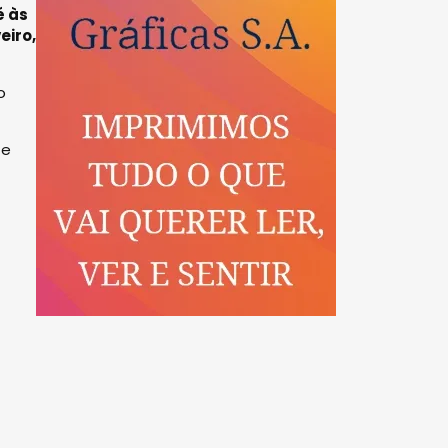
é às
eiro,
o
 e