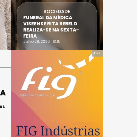
SOCIEDADE
FUNERAL DA MÉDICA
ATLETA 
VISEENSE RITA REBELO
SUPERA 
REALIZA-SE NA SEXTA-
DO TRIA
FEIRA
IRONWO
Julho 29, 2026 . 13:15
Julho 28, 20
Pub
DA
zes