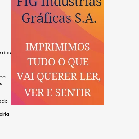
e dos
 da
s
edo,
iria