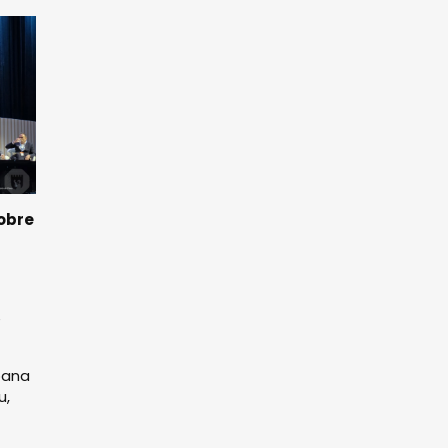
sobre
e
bana
u,