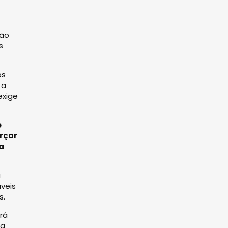
ção
s
os
 a
exige
o
rçar
a
a
veis
s.
rá
ma