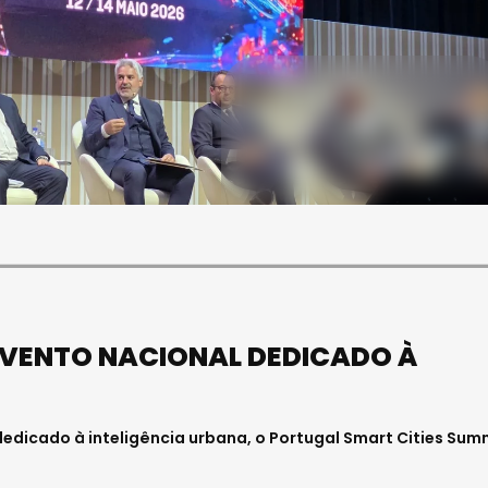
SOCIEDADE
OCIEDADE
FUNERAL DA MÉDICA
PAULA ALMEIDA,
VISEENSE RITA REBELO
NFERMEIRA NO
REALIZA-SE NA SEXTA-
 DE VISEU
FEIRA
6 . 11:00
Julho 29, 2026 . 13:15
EVENTO NACIONAL DEDICADO À
dedicado à inteligência urbana, o Portugal Smart Cities Sum