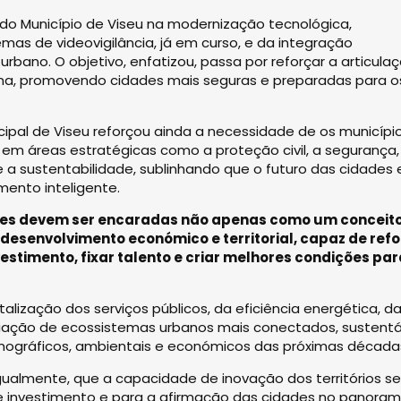
do Município de Viseu na modernização tecnológica,
s de videovigilância, já em curso, e da integração
rbano. O objetivo, enfatizou, passa por reforçar a articula
ana, promovendo cidades mais seguras e preparadas para o
cipal de Viseu reforçou ainda a necessidade de os municípi
em áreas estratégicas como a proteção civil, a segurança,
e a sustentabilidade, sublinhando que o futuro das cidades 
ento inteligente.
ties devem ser encaradas não apenas como um conceit
esenvolvimento económico e territorial, capaz de refo
vestimento, fixar talento e criar melhores condições par
talização dos serviços públicos, da eficiência energética, d
criação de ecossistemas urbanos mais conectados, sustentá
mográficos, ambientais e económicos das próximas década
ualmente, que a capacidade de inovação dos territórios se
e investimento e para a afirmação das cidades no panora