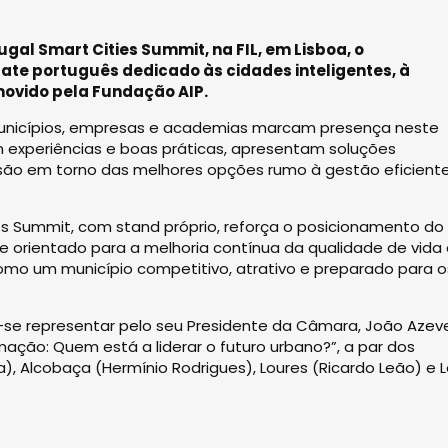
gal Smart Cities Summit, na FIL, em Lisboa, o
bate português dedicado às cidades inteligentes, à
movido pela Fundação AIP.
, municípios, empresas e academias marcam presença neste
am experiências e boas práticas, apresentam soluções
são em torno das melhores opções rumo à gestão eficient
ies Summit, com stand próprio, reforça o posicionamento do
 e orientado para a melhoria contínua da qualidade de vida
mo um município competitivo, atrativo e preparado para o
ez-se representar pelo seu Presidente da Câmara, João Azev
ação: Quem está a liderar o futuro urbano?”, a par dos
, Alcobaça (Hermínio Rodrigues), Loures (Ricardo Leão) e Le