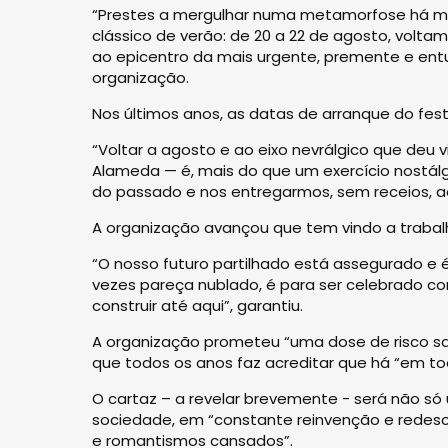
“Prestes a mergulhar numa metamorfose há mu
clássico de verão: de 20 a 22 de agosto, volt
ao epicentro da mais urgente, premente e entu
organização.
Nos últimos anos, as datas de arranque do fest
“Voltar a agosto e ao eixo nevrálgico que deu v
Alameda — é, mais do que um exercício nostál
do passado e nos entregarmos, sem receios, ao q
A organização avançou que tem vindo a trabal
“O nosso futuro partilhado está assegurado e é
vezes pareça nublado, é para ser celebrado 
construir até aqui”, garantiu.
A organização prometeu “uma dose de risco sa
que todos os anos faz acreditar que há “em t
O cartaz – a revelar brevemente - será não s
sociedade, em “constante reinvenção e redesc
e romantismos cansados”.