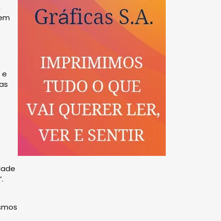
m
gem
 e
ras
dade
.
ismos