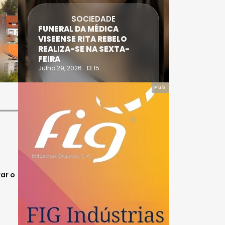
SOCIEDADE
FUNERAL DA MÉDICA
ATLETA 
VISEENSE RITA REBELO
SUPERA 
REALIZA-SE NA SEXTA-
DO TRIA
FEIRA
IRONWO
Julho 29, 2026 . 13:15
Julho 28, 20
Pub
rar o