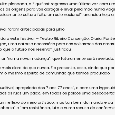
ito planeada, o ZigurFest regressa uma última vez com u
amos às origens para vos abraçar e levar pela mão numa via
siasmante cultura feita em solo nacional”, anunciou hoje a
ival foram antecipadas para julho.
ida a este festival — Teatro Ribeiro Conceição, Olaria, Ponte
gico, uma catarse necessária para nos soltarmos das amar
ue o futuro nos reserva”, justificou.
har “numa nova mudança”, que futuramente será revelada.
 mais claro do que nunca. E o presente, esse, ainda que por
com o mesmo espírito de comunhão que temos procurado
udável, apropriada dos 7 aos 77 anos”, e com uma ingenui
odas as ruas um palco, em todos os palcos uma descoberta”
ó um reflexo do meio artístico, mas também do mundo e da
oberta” e “em resistência, luta e numa recusa de conform