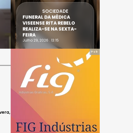
SOCIEDADE
FUNERAL DA MÉDICA
ATLETA 
VISEENSE RITA REBELO
SUPERA 
REALIZA-SE NA SEXTA-
DO TRIA
FEIRA
IRONWO
Julho 29, 2026 . 13:15
Julho 28, 20
Pub
vera,