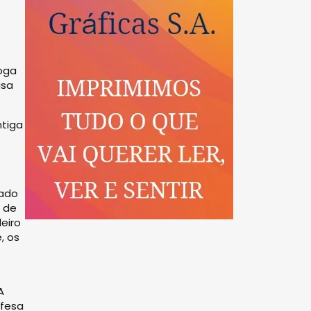
loga
isa
ntiga
dado
s de
eiro
, os
.
A
efesa