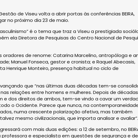
Gestão de Viseu volta a abrir portas às conferências BEIRA,
gar no próximo dia 23 de maio.
asculinismo” é o tema que traz a Viseu a prestigiada soció
mbém ela Diretora de Pesquisas do Centro Nacional de Pesqu
 oradores de renome: Catarina Marcelino, antropóloga e a
ade; Manuel Fonseca, gestor e cronista; e Raquel Abecasis,
sta Henrique Monteiro, presença habitual no ciclo de
a, avançando que “nas últimas duas décadas tem-se consoli
, nas relações entre homens e mulheres. Depois de década
m e dos direitos de ambos, tem-se vindo a cavar um verdad
todo o Ocidente. Parece que nunca, na contemporaneidade
stados, numa crescente polarização afetiva, mas também
talvez mesmo civilizacionais, que importa analisar e avaliar”
regressará com mais duas edições: a 12 de setembro, no BEIR
la professora e especialista em questões de segurança e d