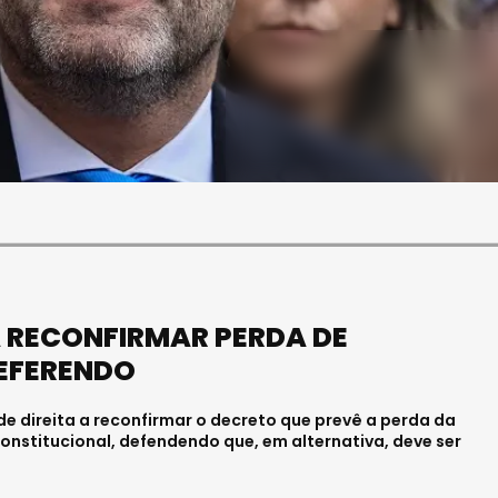
SOCIEDADE
FALECEU PAULA ALMEIDA,
JOVEM ENFERMEIRA NO
HOSPITAL DE VISEU
Julho 27, 2026 . 11:00
A RECONFIRMAR PERDA DE
REFERENDO
de direita a reconfirmar o decreto que prevê a perda da
nstitucional, defendendo que, em alternativa, deve ser