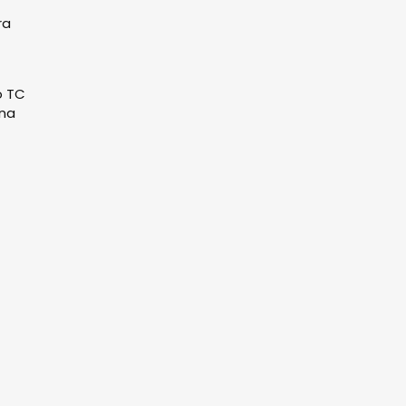
ra
o TC
ena