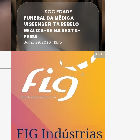
SOCIEDADE
FUNERAL DA MÉDICA
ATLETA 
VISEENSE RITA REBELO
SUPERA 
REALIZA-SE NA SEXTA-
DO TRIA
FEIRA
IRONWO
Julho 29, 2026 . 13:15
Julho 28, 20
Pub