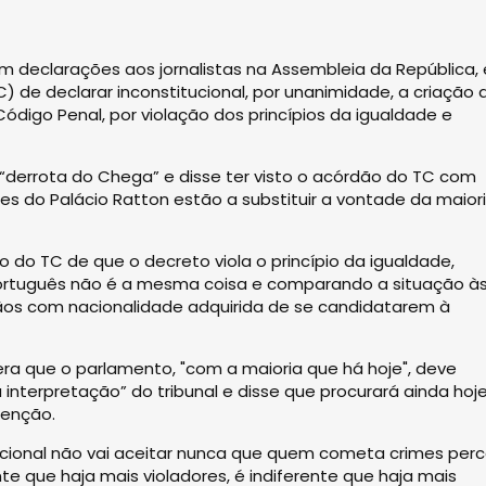
em declarações aos jornalistas na Assembleia da República,
) de declarar inconstitucional, por unanimidade, a criação 
digo Penal, por violação dos princípios da igualdade e
“derrota do Chega” e disse ter visto o acórdão do TC com
es do Palácio Ratton estão a substituir a vontade da maior
 do TC de que o decreto viola o princípio da igualdade,
ortuguês não é a mesma coisa e comparando a situação à
ãos com nacionalidade adquirida de se candidatarem à
ra que o parlamento, "com a maioria que há hoje", deve
nterpretação” do tribunal e disse que procurará ainda hoj
tenção.
ucional não vai aceitar nunca que quem cometa crimes perc
te que haja mais violadores, é indiferente que haja mais