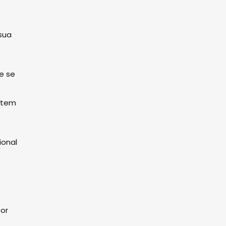
sua
e se
etem
ional
or