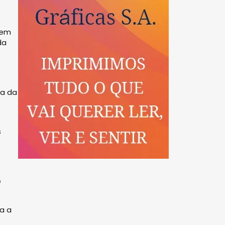
 em
da
ia da
s
e
a a