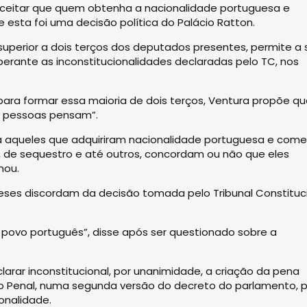
i aceitar que quem obtenha a nacionalidade portuguesa e
 esta foi uma decisão política do Palácio Ratton.
superior a dois terços dos deputados presentes, permite a 
rante as inconstitucionalidades declaradas pelo TC, nos
ra formar essa maioria de dois terços, Ventura propõe qu
as pessoas pensam”.
a aqueles que adquiriram nacionalidade portuguesa e com
o, de sequestro e até outros, concordam ou não que eles
nou.
ses discordam da decisão tomada pelo Tribunal Constituc
povo português”, disse após ser questionado sobre a
clarar inconstitucional, por unanimidade, a criação da pena
o Penal, numa segunda versão do decreto do parlamento, p
onalidade.