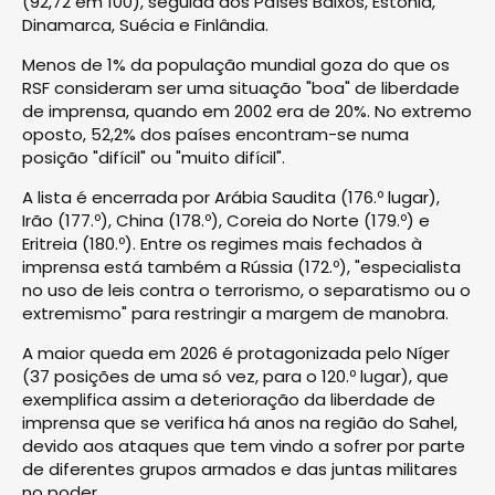
(92,72 em 100), seguida dos Países Baixos, Estónia,
Dinamarca, Suécia e Finlândia.
Menos de 1% da população mundial goza do que os
RSF consideram ser uma situação "boa" de liberdade
de imprensa, quando em 2002 era de 20%. No extremo
oposto, 52,2% dos países encontram-se numa
posição "difícil" ou "muito difícil".
A lista é encerrada por Arábia Saudita (176.º lugar),
Irão (177.º), China (178.º), Coreia do Norte (179.º) e
Eritreia (180.º). Entre os regimes mais fechados à
imprensa está também a Rússia (172.º), "especialista
no uso de leis contra o terrorismo, o separatismo ou o
extremismo" para restringir a margem de manobra.
A maior queda em 2026 é protagonizada pelo Níger
(37 posições de uma só vez, para o 120.º lugar), que
exemplifica assim a deterioração da liberdade de
imprensa que se verifica há anos na região do Sahel,
devido aos ataques que tem vindo a sofrer por parte
de diferentes grupos armados e das juntas militares
no poder.