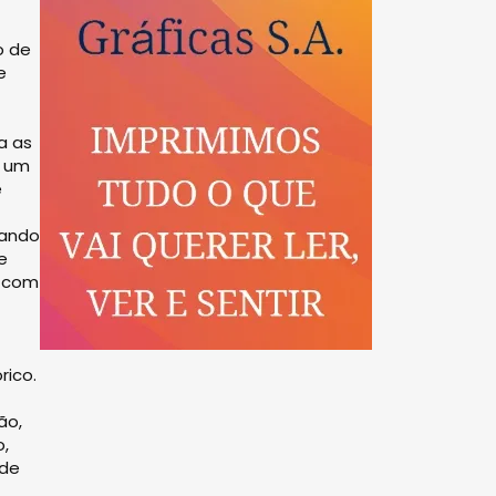
o de
e
a as
o um
e
rando
e
s com
rico.
ão,
,
 de