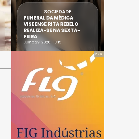
SOCIEDADE
FUNERAL DA MÉDICA
ATLETA 
VISEENSE RITA REBELO
SUPERA 
REALIZA-SE NA SEXTA-
DO TRIA
FEIRA
IRONWO
Julho 29, 2026 . 13:15
Julho 28, 20
Pub