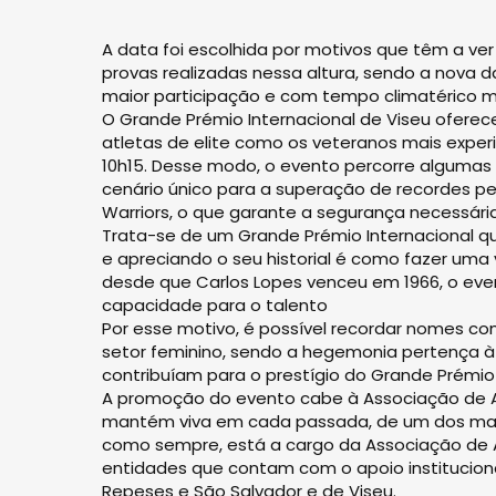
A data foi escolhida por motivos que têm a ve
provas realizadas nessa altura, sendo a nova d
maior participação e com tempo climatérico ma
O Grande Prémio Internacional de Viseu oferec
atletas de elite como os veteranos mais exper
10h15. Desse modo, o evento percorre algumas
cenário único para a superação de recordes pe
Warriors, o que garante a segurança necessária
Trata-se de um Grande Prémio Internacional q
e apreciando o seu historial é como fazer uma
desde que Carlos Lopes venceu em 1966, o eve
capacidade para o talento
Por esse motivo, é possível recordar nomes c
setor feminino, sendo a hegemonia pertença à
contribuíam para o prestígio do Gran­de Prémio
A promoção do evento cabe à Associação de At
mantém viva em cada passada, de um dos mais 
como sempre, está a cargo da Associação de A
entidades que contam com o apoio instituciona
Repeses e São Salvador e de Viseu.