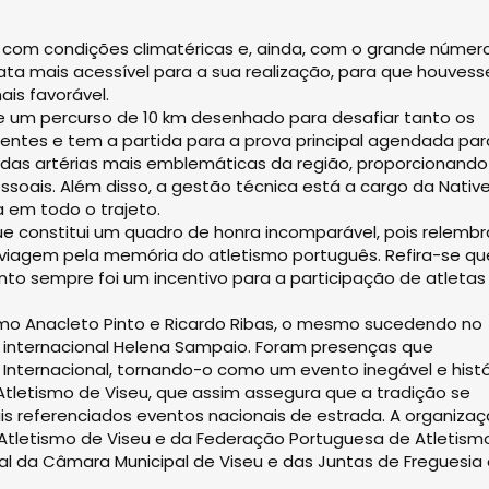
r com condições climatéricas e, ainda, com o grande númer
ata mais acessível para a sua realização, para que houvess
is favorável.
e um percurso de 10 km desenhado para desafiar tanto os
ientes e tem a partida para a prova principal agendada par
 das artérias mais emblemáticas da região, proporcionand
ssoais. Além disso, a gestão técnica está a cargo da Nativ
 em todo o trajeto.
ue constitui um quadro de honra incomparável, pois relemb
 viagem pela memória do atletismo português. Refira-se qu
nto sempre foi um incentivo para a participação de atleta
omo Anacleto Pinto e Ricardo Ribas, o mesmo sucedendo no
 internacional Helena Sampaio. Foram presenças que
 Internacional, tornando-o como um evento inegável e histó
letismo de Viseu, que assim assegura que a tradição se
referenciados eventos nacionais de estrada. A organizaç
tletismo de Viseu e da Federação Portuguesa de Atletismo
l da Câmara Municipal de Viseu e das Juntas de Freguesia