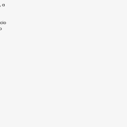
, a
cio
o