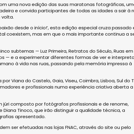
a com uma nova edição das suas maratonas fotográficas, u
Madeira e convida participantes de todas as idades a sair à r
volta.
ixão desde o início!’, esta edição especial cruza passado 
tal coexistem, mas em que o mais importante continua a s
r cinco subtemas — Luz Primeira, Retratos do Século, Ruas em
s — e a experimentar diferentes formas de ver e interpreta
humano à vida nas ruas, passando pela memória impressa à
a por Viana do Castelo, Gaia, Viseu, Coimbra, Lisboa, Sul do T
amadores e profissionais numa experiência criativa aberta a
 júri composto por fotógrafos profissionais e de renome,
iana Tinoco, que irão distinguir a qualidade técnica, a
grafias apresentado.
odem ser efetuadas nas lojas FNAC, através do site ou pelo