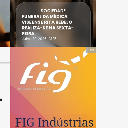
SOCIEDADE
FUNERAL DA MÉDICA
ATLETA 
VISEENSE RITA REBELO
SUPERA 
REALIZA-SE NA SEXTA-
DO TRIA
FEIRA
IRONWO
Julho 29, 2026 . 13:15
Julho 28, 20
Pub
de