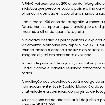
A FNAC vai assinala os 200 anos da fotografi
iniciativa que percorre todo o país e a ilha da 
olhar com atenção e fotografar o mundo à sua 
Sob o mote ‘200 anos de fotografia. A mesma pa
futuro, num tempo em que o analógico e o digi
mesmo: o olhar de quem fotografa.
A iniciativa desafia os participantes a explora
Movimento, Memórias em Papel e Pixels & Futuro
mundo: desde a essência da luz e do retrato 
imagem digital em constante evolução.
Entre 6 de junho e 1 de agosto, a iniciativa pass
Sintra, Algarve e Madeira, reunindo fotógrafos 
todos.
A avaliação dos trabalhos estará a cargo de um
nomeadamente, José Goulão, Marisa Cardoso e D
criatividade e a coerência do conjunto de foto
As inscrições estão abertas até 1 de junho e p
número 211 536 000.