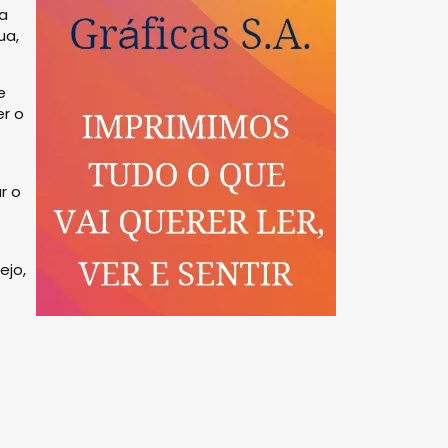
ma
ua,
e
er o
r o
ejo,