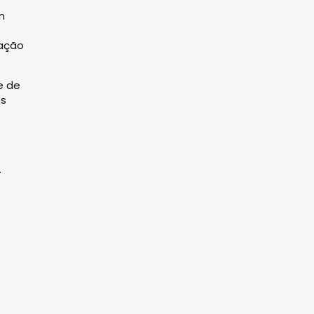
m
lação
e de
os
.