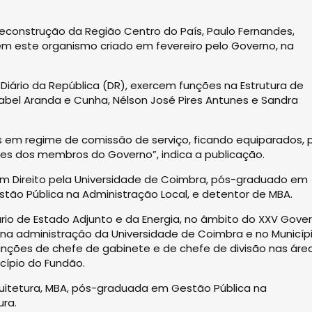
econstrução da Região Centro do País, Paulo Fernandes,
em este organismo criado em fevereiro pelo Governo, na
iário da República (DR), exercem funções na Estrutura de
sabel Aranda e Cunha, Nélson José Pires Antunes e Sandra
em regime de comissão de serviço, ficando equiparados, 
tes dos membros do Governo”, indica a publicação.
 em Direito pela Universidade de Coimbra, pós-graduado em
o Pública na Administração Local, e detentor de MBA.
o de Estado Adjunto e da Energia, no âmbito do XXV Gove
a na administração da Universidade de Coimbra e no Municíp
nções de chefe de gabinete e de chefe de divisão nas áre
cípio do Fundão.
quitetura, MBA, pós-graduada em Gestão Pública na
ura.