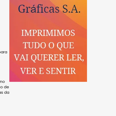
para
rno
io de
as da