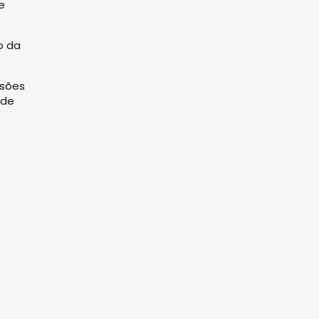
e
o da
ssões
 de