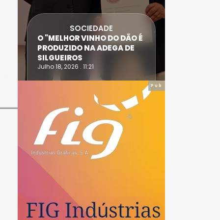
SOCIEDADE
ANTÓNIO
O "MELHOR VINHO DO DÃO É
DIAS SÃO
PRODUZIDO NA ADEGA DE
ACIDENT
SILGUEIROS
DAIRE
Julho 18, 2026 . 11:21
Julho 14, 20
Pub