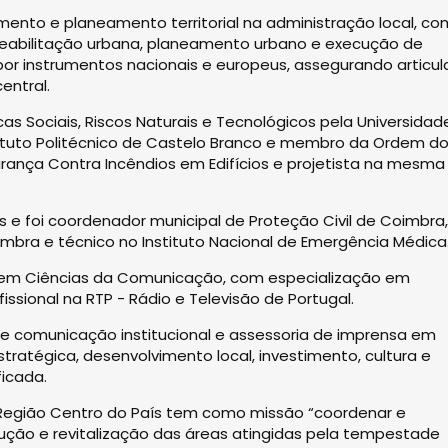
ento e planeamento territorial na administração local, co
reabilitação urbana, planeamento urbano e execução de
or instrumentos nacionais e europeus, assegurando articu
entral.
s Sociais, Riscos Naturais e Tecnológicos pela Universidad
stituto Politécnico de Castelo Branco e membro da Ordem d
rança Contra Incêndios em Edifícios e projetista na mesma
 e foi coordenador municipal de Proteção Civil de Coimbra,
bra e técnico no Instituto Nacional de Emergência Médica
a em Ciências da Comunicação, com especialização em
issional na RTP - Rádio e Televisão de Portugal.
 comunicação institucional e assessoria de imprensa em
ratégica, desenvolvimento local, investimento, cultura e
icada.
 Região Centro do País tem como missão “coordenar e
ução e revitalização das áreas atingidas pela tempestade