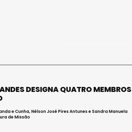
SOCIEDADE
ASAE APREENDE CERCA DE
21 MIL LITROS DE VINHO E
ESPUMANTE NA REGIÃO
CENTRO
Julho 11, 2026 . 10:41
ANDES DESIGNA QUATRO MEMBROS
O
randa e Cunha, Nélson José Pires Antunes e Sandra Manuela
tura de Missão