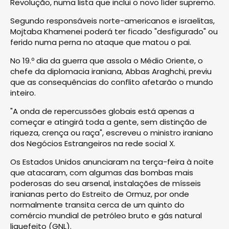
Revolução, numa lista que inclui o novo líder supremo.
Segundo responsáveis norte-americanos e israelitas,
Mojtaba Khamenei poderá ter ficado "desfigurado" ou
ferido numa perna no ataque que matou o pai.
No 19.º dia da guerra que assola o Médio Oriente, o
chefe da diplomacia iraniana, Abbas Araghchi, previu
que as consequências do conflito afetarão o mundo
inteiro.
"A onda de repercussões globais está apenas a
começar e atingirá toda a gente, sem distinção de
riqueza, crença ou raça", escreveu o ministro iraniano
dos Negócios Estrangeiros na rede social X.
Os Estados Unidos anunciaram na terça-feira à noite
que atacaram, com algumas das bombas mais
poderosas do seu arsenal, instalações de mísseis
iranianas perto do Estreito de Ormuz, por onde
normalmente transita cerca de um quinto do
comércio mundial de petróleo bruto e gás natural
liquefeito (GNL).