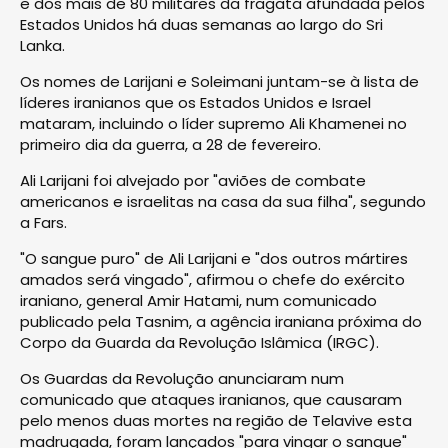
e dos mais de 80 militares da fragata afundada pelos
Estados Unidos há duas semanas ao largo do Sri
Lanka.
Os nomes de Larijani e Soleimani juntam-se à lista de
líderes iranianos que os Estados Unidos e Israel
mataram, incluindo o líder supremo Ali Khamenei no
primeiro dia da guerra, a 28 de fevereiro.
Ali Larijani foi alvejado por "aviões de combate
americanos e israelitas na casa da sua filha", segundo
a Fars.
"O sangue puro" de Ali Larijani e "dos outros mártires
amados será vingado", afirmou o chefe do exército
iraniano, general Amir Hatami, num comunicado
publicado pela Tasnim, a agência iraniana próxima do
Corpo da Guarda da Revolução Islâmica (IRGC).
Os Guardas da Revolução anunciaram num
comunicado que ataques iranianos, que causaram
pelo menos duas mortes na região de Telavive esta
madrugada, foram lançados "para vingar o sangue"