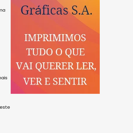
uma
mais
 este