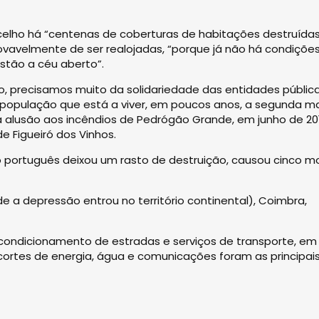
lho há “centenas de coberturas de habitações destruídas
ovavelmente de ser realojadas, “porque já não há condiçõe
stão a céu aberto”.
, precisamos muito da solidariedade das entidades pública
população que está a viver, em poucos anos, a segunda ma
a alusão aos incêndios de Pedrógão Grande, em junho de 20
e Figueiró dos Vinhos.
io português deixou um rasto de destruição, causou cinco m
de a depressão entrou no território continental), Coimbra,
 condicionamento de estradas e serviços de transporte, em
e cortes de energia, água e comunicações foram as principai