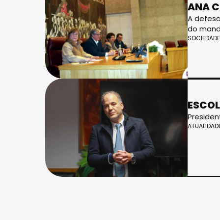
ANA C
A defesa
do mand
SOCIEDADE
ESCOL
Presiden
ATUALIDAD