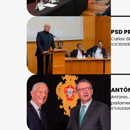
PSD P
Carlos S
SOCIEDADE
ANTÓN
António 
parlamen
ATUALIDAD