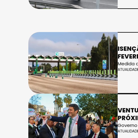
ISENÇ
FEVER
Medida a
ATUALIDAD
VENTU
PRÓXI
Governo 
ATUALIDAD