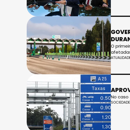
GOVER
DURA
O primei
afetadas
ATUALIDAD
APROV
No caso 
SOCIEDADE