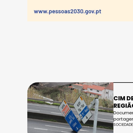
CIM D
REGIÃ
Document
portagen
SOCIEDADE