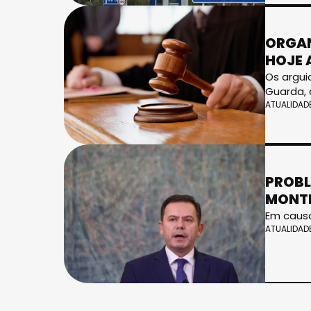
ORGAN
HOJE 
Os argui
Guarda, 
ATUALIDAD
PROBL
MONT
Em causa
ATUALIDAD