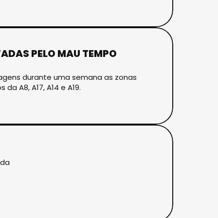
TADAS PELO MAU TEMPO
ortagens durante uma semana as zonas
da A8, A17, A14 e A19.
ada