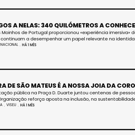
GOS A NELAS: 340 QUILÓMETROS A CONHEC
 Moinhos de Portugal proporcionou «experiência imersiva» de 
continuam a desempenhar um papel relevante na identidade
NACIONAL
HÁ 1 MÊS
IRA DE SÃO MATEUS É A NOSSA JOIA DA COR
ação pública na Praça D. Duarte juntou centenas de pessoa
Organização reforça aposta na inclusão, na sustentabilidade
IA
VISEU
HÁ 1 MÊS