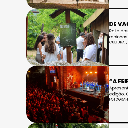
DE VA
Rota dos
moinhos 
CULTURA
“A FE
Apresent
edição. 
FOTOGRAF