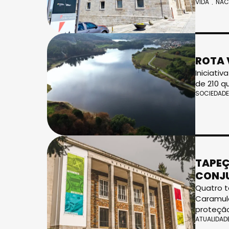
VIDA
NAC
ROTA 
Iniciati
de 210 q
SOCIEDADE
TAPEÇ
CONJU
Quatro t
Caramulo
proteção
ATUALIDAD