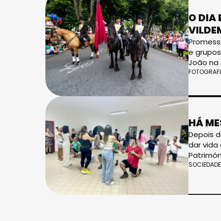
O DIA
VILDE
Promessa
e grupo
João na
FOTOGRAF
HÁ ME
Depois d
dar vida
Patrimón
SOCIEDADE