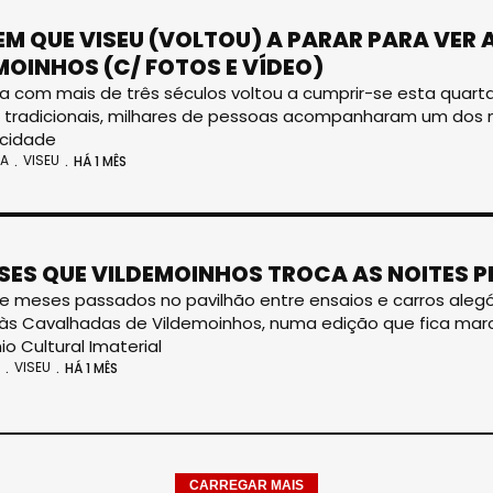
 EM QUE VISEU (VOLTOU) A PARAR PARA VER
MOINHOS (C/ FOTOS E VÍDEO)
 com mais de três séculos voltou a cumprir-se esta quarta-f
s tradicionais, milhares de pessoas acompanharam um do
 cidade
IA
VISEU
HÁ 1 MÊS
SES QUE VILDEMOINHOS TROCA AS NOITES 
e meses passados no pavilhão entre ensaios e carros alegór
 às Cavalhadas de Vildemoinhos, numa edição que fica ma
io Cultural Imaterial
VISEU
HÁ 1 MÊS
CARREGAR MAIS