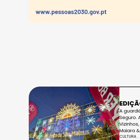
EDIÇÃ
A guardi
Seguro. 
Vizinhos
Maiara &
CULTURA