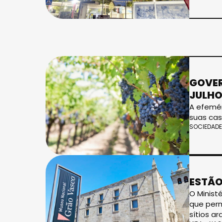
GOVER
JULH
A efemér
suas cas
SOCIEDADE
ESTÃO
O Minist
que perm
sítios ar