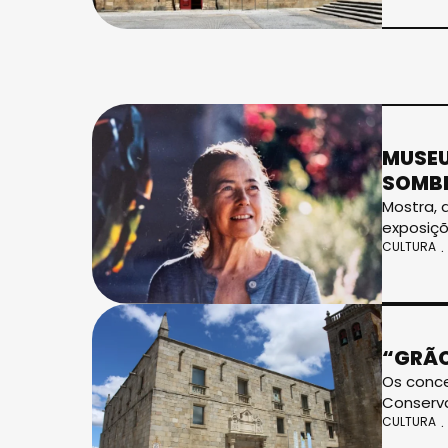
MUSEU
SOMB
Mostra, 
exposiçõ
CULTURA
“GRÃO
Os conce
Conserva
CULTURA