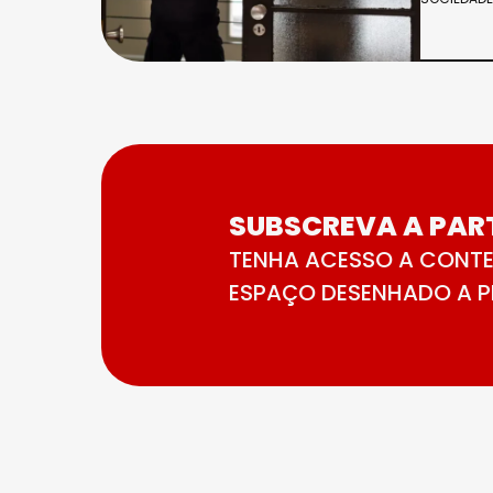
SUBSCREVA A PART
TENHA ACESSO A CONTE
ESPAÇO DESENHADO A PE