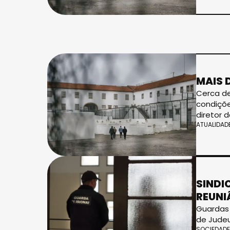
MAIS 
Cerca de
condiçõe
diretor d
ATUALIDAD
SINDI
REUNI
Guardas 
de Jude
SOCIEDADE