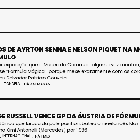
S DE AYRTON SENNA E NELSON PIQUET NA M
MULO
or exposição que o Museu do Caramulo alguma vez montou, d
 “Fórmula Mágica”, porque mexe exatamente com os coraç
ou Salvador Patrício Gouveia
TONDELA
HÁ 3 SEMANAS
E RUSSELL VENCE GP DA ÁUSTRIA DE FÓRMUL
ritânico que largou da pole position, bateu o neerlandês Max
ano Kimi Antonelli (Mercedes) por 1,986
INTERNACIONAL
HÁ 1 MÊS