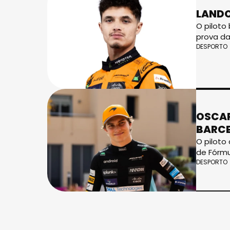
LANDO
O piloto
prova da
DESPORTO
OSCAR
BARC
O piloto
de Fórmu
DESPORTO