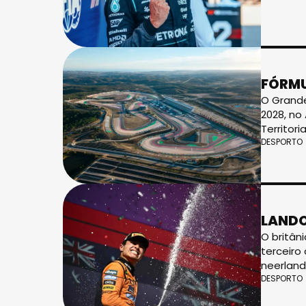
FÓRMU
O Grande
2028, no
Territori
DESPORTO
LANDO
O britân
terceiro
neerland
DESPORTO