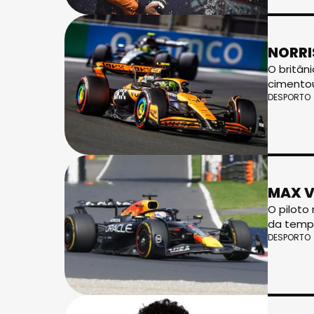
NORRI
O britân
cimento
DESPORTO
MAX V
O piloto
da tempo
DESPORTO