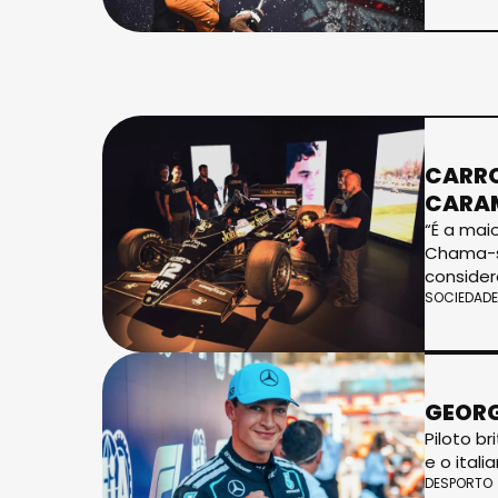
CARRO
CARA
“É a mai
Chama-se
consider
SOCIEDADE
GEORG
Piloto b
e o itali
DESPORTO