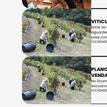
VITIC
Entre as
aguarden
crise co
SOCIEDADE
PLANO
VENDA
No Douro
escoame
SOCIEDADE