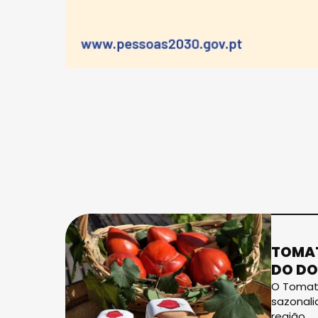
TOMAT
DO D
O Tomate
sazonali
região.