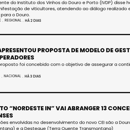
ente do Instituto dos Vinhos do Douro e Porto (IVDP) diss
festação de viticultores, atendendo ao diálogo realizado 
 para o Douro.
E
REGIONAL
HÁ 2 DIAS
APRESENTOU PROPOSTA DE MODELO DE GES
PERADORES
roposto foi concebido com o objetivo de assegurar a conti
o
NACIONAL
HÁ 3 DIAS
TO “NORDESTE IN” VAI ABRANGER 13 CON
NSES
ões envolvidas no desenvolvimento do novo CEI são a Douro 
ntana) e a Desteque (Terra Quente Transmontana)