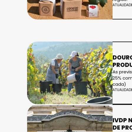
ATUALIDAD
DOURO
PROD
As previ
25% comp
cada)
ATUALIDAD
IVDP 
DE PR