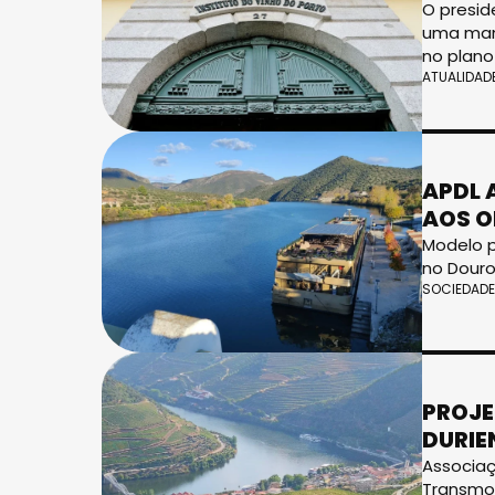
O presid
uma mani
no plano
ATUALIDAD
APDL 
AOS O
Modelo p
no Dour
SOCIEDADE
PROJE
DURIE
Associaç
Transmo