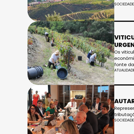
SOCIEDADE
VITIC
URGEN
Os vitic
económic
fonte da
ATUALIDAD
AUTAR
Represen
tributaçã
SOCIEDADE