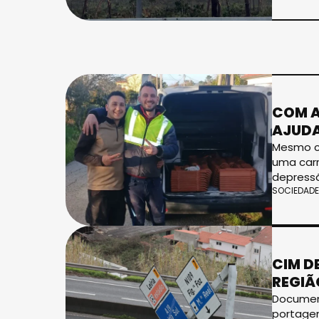
COM A
AJUDA
Mesmo c
uma carr
depressã
SOCIEDADE
CIM D
REGIÃ
Document
portagen