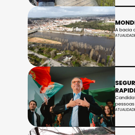
MONDE
A bacia 
ATUALIDAD
SEGUR
RAPID
Candidat
pessoas
ATUALIDAD