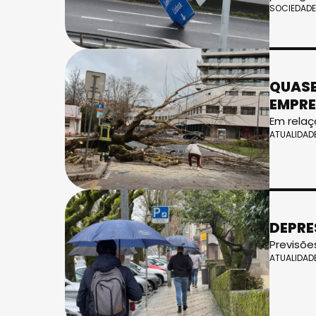
SOCIEDADE
QUASE
EMPR
Em relaç
ATUALIDAD
DEPRE
Previsõe
ATUALIDAD