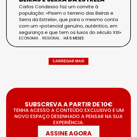
Carlos Condesso faz um convite à
população: «Pisem o terreno das Beiras e
Serra da Estrela», que para o mesmo conta
com um «potencial genuíno, autêntico, em
segurança e que tem os luxos do século XXI»
ECONOMIA
REGIONAL
HÁ 5 MESES
CARREGAR MAIS
SUBSCREVA A PARTIR DE 10€
TENHA ACESSO A CONTEÚDO EXCLUSIVO E UM
NOVO ESPAÇO DESENHADO A PENSAR NA SUA
EXPERIÊNCIA.
ASSINE AGORA