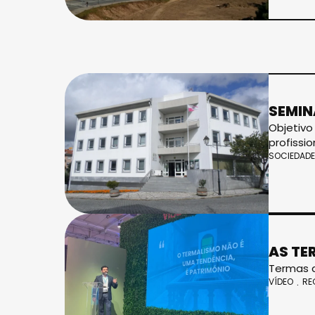
SEMIN
Objetivo
profissi
SOCIEDADE
AS TE
Termas d
VÍDEO
RE