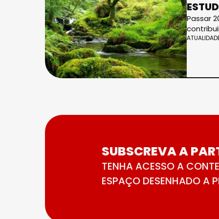
ESTUD
Passar 2
contribu
ATUALIDAD
SUBSCREVA A PART
TENHA ACESSO A CONTE
ESPAÇO DESENHADO A PE