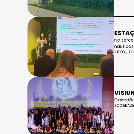
ESTAÇ
No terce
náuticas
VÍDEO
TO
VISIU
Galardã
SOCIEDADE