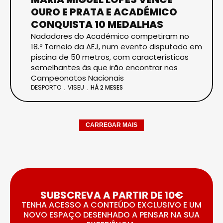
OURO E PRATA E ACADÉMICO
CONQUISTA 10 MEDALHAS
Nadadores do Académico competiram no
18.º Torneio da AEJ, num evento disputado em
piscina de 50 metros, com características
semelhantes às que irão encontrar nos
Campeonatos Nacionais
DESPORTO
VISEU
HÁ 2 MESES
CARREGAR MAIS
SUBSCREVA A PARTIR DE 10€
TENHA ACESSO A CONTEÚDO EXCLUSIVO E UM
NOVO ESPAÇO DESENHADO A PENSAR NA SUA