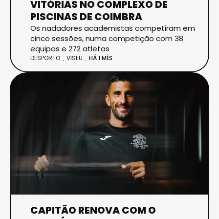
VITÓRIAS NO COMPLEXO DE
PISCINAS DE COIMBRA
Os nadadores academistas competiram em
cinco sessões, numa competição com 38
equipas e 272 atletas
DESPORTO
VISEU
HÁ 1 MÊS
CAPITÃO RENOVA COM O