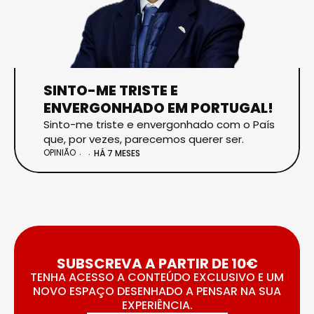
SINTO-ME TRISTE E
ENVERGONHADO EM PORTUGAL!
Sinto-me triste e envergonhado com o País
que, por vezes, parecemos querer ser.
OPINIÃO
HÁ 7 MESES
SUBSCREVA A PARTIR DE 10€
TENHA ACESSO A CONTEÚDO EXCLUSIVO E UM
NOVO ESPAÇO DESENHADO A PENSAR NA SUA
EXPERIÊNCIA.