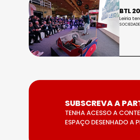
BTL 2
Leiria t
SOCIEDADE
SUBSCREVA A PART
TENHA ACESSO A CONTE
ESPAÇO DESENHADO A PE