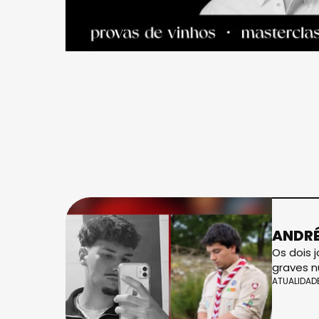
ANDRÉ
Os dois 
graves n
ATUALIDAD