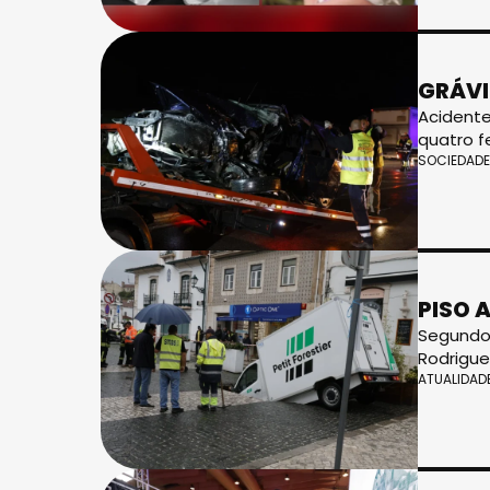
GRÁVI
Acidente
quatro f
SOCIEDADE
PISO 
Segundo 
Rodrigue
ATUALIDAD