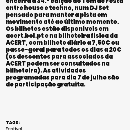
encerra a 34.ª edição do Tom de Festa
entre house e techno, num DJ Set
pensado para manter a pista em
movimento até ao último momento.
Os bilhetes estão disponíveis em
acert.bol.pt e na bilheteira física da
ACERT, com bilhete diário a 7,50€ ou
passe-geral para todos os dias a 20€
(os descontos para associados da
ACERT podem ser consultados na
bilheteira). As atividades
programadas para dia 7 de julho são
de participação gratuita.
TAGS:
Festival