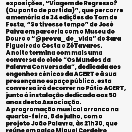
exposições, “Viagem de Regresso?
(Ou ponto de partida)”, que percorre
a memória de 34 edições do Tom de
Festa, “Se tivesse tempo” de José
Paiva em parceria com o Museu do
Douro e “@prova_de_vida” de Sara
Figueiredo Costa e ZéTavares.
A noite termina com mais uma
conversa do ciclo “Os Mundos da
Palavra Conversada”, dedicada aos
engenhos cénicos da ACERT e à sua
presença no espaço público. esta
conversa irá decorrer no Pátio ACERT,
junto à instalação dedicada aos 50
anos desta Associação.
A programação musical arranca na
quarta-feira, 8 de julho, com o
projeto João Palavra, às 21h30, que
reúne em palco Miguel Cordeiro,