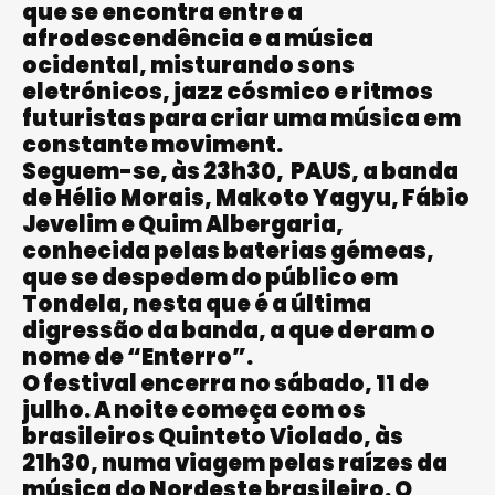
que se encontra entre a
afrodescendência e a música
ocidental, misturando sons
eletrónicos, jazz cósmico e ritmos
futuristas para criar uma música em
constante moviment.
Seguem-se, às 23h30, PAUS, a banda
de Hélio Morais, Makoto Yagyu, Fábio
Jevelim e Quim Albergaria,
conhecida pelas baterias gémeas,
que se despedem do público em
Tondela, nesta que é a última
digressão da banda, a que deram o
nome de “Enterro”.
O festival encerra no sábado, 11 de
julho. A noite começa com os
brasileiros Quinteto Violado, às
21h30, numa viagem pelas raízes da
música do Nordeste brasileiro. O