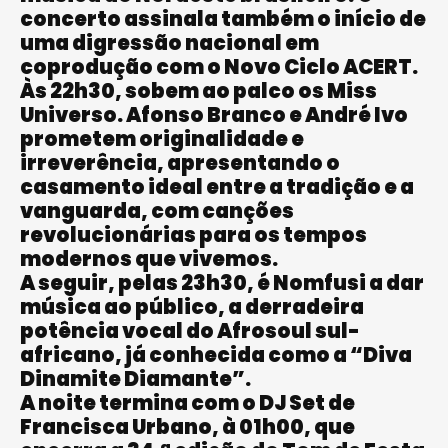
concerto assinala também o início de
uma digressão nacional em
coprodução com o Novo Ciclo ACERT.
Às 22h30, sobem ao palco os Miss
Universo. Afonso Branco e André Ivo
prometem originalidade e
irreverência, apresentando o
casamento ideal entre a tradição e a
vanguarda, com canções
revolucionárias para os tempos
modernos que vivemos.
A seguir, pelas 23h30, é Nomfusi a dar
música ao público, a derradeira
potência vocal do Afrosoul sul-
africano, já conhecida como a “Diva
Dinamite Diamante”.
A noite termina com o DJ Set de
Francisca Urbano, à 01h00, que