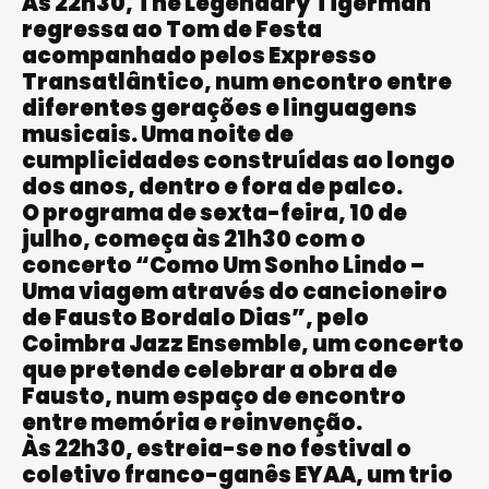
Às 22h30, The Legendary Tigerman
regressa ao Tom de Festa
acompanhado pelos Expresso
Transatlântico, num encontro entre
diferentes gerações e linguagens
musicais. Uma noite de
cumplicidades construídas ao longo
dos anos, dentro e fora de palco.
O programa de sexta-feira, 10 de
julho, começa às 21h30 com o
concerto “Como Um Sonho Lindo –
Uma viagem através do cancioneiro
de Fausto Bordalo Dias”, pelo
Coimbra Jazz Ensemble, um concerto
que pretende celebrar a obra de
Fausto, num espaço de encontro
entre memória e reinvenção.
Às 22h30, estreia-se no festival o
coletivo franco-ganês EYAA, um trio