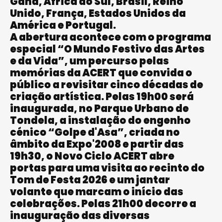
Gana, África do Sul, Brasil, Reino
Unido, França, Estados Unidos da
América e Portugal.
A abertura acontece com o programa
especial “O Mundo Festivo das Artes
e da Vida”, um percurso pelas
memórias da ACERT que convida o
público a revisitar cinco décadas de
criação artística. Pelas 19h00 será
inaugurada, no Parque Urbano de
Tondela, a instalação do engenho
cénico “Golpe d'Asa”, criada no
âmbito da Expo'2008 e partir das
19h30, o Novo Ciclo ACERT abre
portas para uma visita ao recinto do
Tom de Festa 2026 e um jantar
volante que marcam o início das
celebrações. Pelas 21h00 decorre a
inauguração das diversas