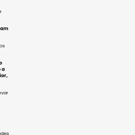
e
tuam
dos
o
 a
or,
evar
ades