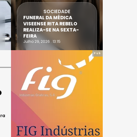
SOCIEDADE
FUNERAL DA MÉDICA
ATLETA 
VISEENSE RITA REBELO
SUPERA 
REALIZA-SE NA SEXTA-
DO TRIA
FEIRA
IRONWO
Julho 29, 2026 . 13:15
Julho 28, 20
Pub
O
ara