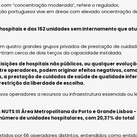
II com “concentração moderada”, refere o regulador,
ção portuguesa vive em áreas com elevado oncentração d
8 hospitais e das 152 unidades sem internamento que a
nam quatro grandes grupos privados de prestação de cuida
ntram cerca de dois terços da capacidade instalada.
quisições de hospitais não públicos, ou qualquer evoluçã
re operadores, podem originar efeitos negativos, como
 a prestação de cuidados de saúde de qualidade inferi
 restrição da liberdade de escolha.
os operadores a recursos ou infraestrutura essenciais ou l
as NUTS III Área Metropolitana do Porto e Grande Lisboa -
número de unidades hospitalares, com 20,37% do total
detidos por 66 operadores distintos, entendidos como entid