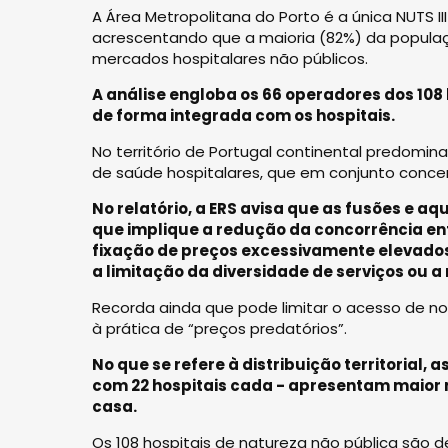
A Área Metropolitana do Porto é a única NUTS I
acrescentando que a maioria (82%) da popula
mercados hospitalares não públicos.
A análise engloba os 66 operadores dos 10
de forma integrada com os hospitais.
No território de Portugal continental predomi
de saúde hospitalares, que em conjunto conce
No relatório, a ERS avisa que as fusões e a
que implique a redução da concorrência ent
fixação de preços excessivamente elevados,
a limitação da diversidade de serviços ou a
Recorda ainda que pode limitar o acesso de nov
à prática de “preços predatórios”.
No que se refere à distribuição territorial, 
com 22 hospitais cada - apresentam maior 
casa.
Os 108 hospitais de natureza não pública são 