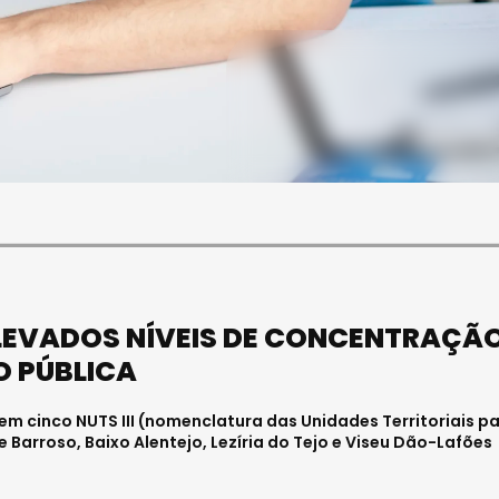
SOCIEDADE
FALECEU PAULA ALMEIDA,
JOVEM ENFERMEIRA NO
HOSPITAL DE VISEU
Julho 27, 2026 . 11:00
LEVADOS NÍVEIS DE CONCENTRAÇÃ
O PÚBLICA
em cinco NUTS III (nomenclatura das Unidades Territoriais p
 e Barroso, Baixo Alentejo, Lezíria do Tejo e Viseu Dão-Lafões