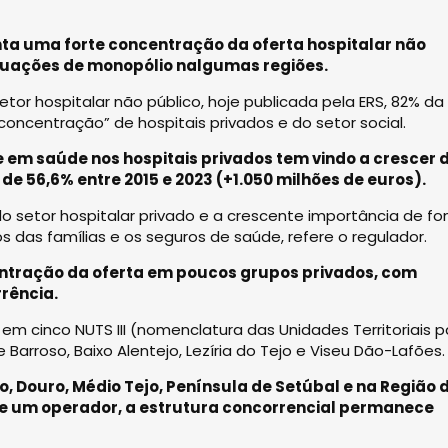
ta uma forte concentração da oferta hospitalar não
tuações de monopólio nalgumas regiões.
or hospitalar não público, hoje publicada pela ERS, 82% da
oncentração” de hospitais privados e do setor social.
 em saúde nos hospitais privados tem vindo a crescer 
 56,6% entre 2015 e 2023 (+1.050 milhões de euros).
o setor hospitalar privado e a crescente importância de fo
das famílias e os seguros de saúde, refere o regulador.
tração da oferta em poucos grupos privados, com
rência.
 em cinco NUTS III (nomenclatura das Unidades Territoriais p
 e Barroso, Baixo Alentejo, Lezíria do Tejo e Viseu Dão-Lafões.
o, Douro, Médio Tejo, Península de Setúbal e na Região 
ue um operador, a estrutura concorrencial permanece