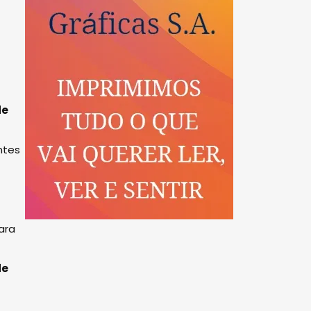
de
ntes
ara
de