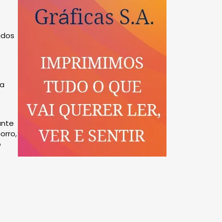
ados
sa
ante
orro,
o