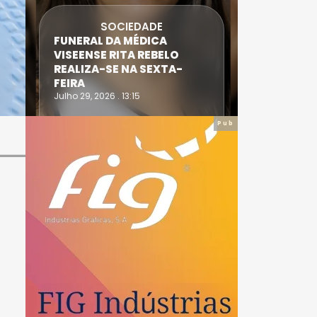
SOCIEDADE
FUNERAL DA MÉDICA
ATLETA 
VISEENSE RITA REBELO
SUPERA 
REALIZA-SE NA SEXTA-
DO TRIA
FEIRA
IRONWO
Julho 29, 2026 . 13:15
Julho 28, 20
Pub