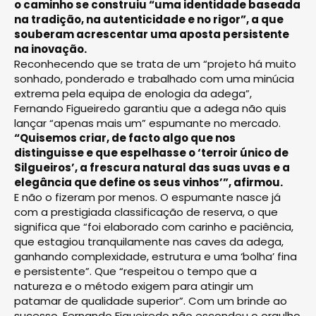
o caminho se construiu “uma identidade baseada
na tradição, na autenticidade e no rigor”, a que
souberam acrescentar uma aposta persistente
na inovação.
Reconhecendo que se trata de um “projeto há muito
sonhado, ponderado e trabalhado com uma minúcia
extrema pela equipa de enologia da adega”,
Fernando Figueiredo garantiu que a adega não quis
lançar “apenas mais um” espumante no mercado.
“Quisemos criar, de facto algo que nos
distinguisse e que espelhasse o ‘terroir único de
Silgueiros’, a frescura natural das suas uvas e a
elegância que define os seus vinhos’”, afirmou.
E não o fizeram por menos. O espumante nasce já
com a prestigiada classificação de reserva, o que
significa que “foi elaborado com carinho e paciência,
que estagiou tranquilamente nas caves da adega,
ganhando complexidade, estrutura e uma ‘bolha’ fina
e persistente”. Que “respeitou o tempo que a
natureza e o método exigem para atingir um
patamar de qualidade superior”. Com um brinde ao
sucesso, Fernando Figueiredo não escondeu o orgulho