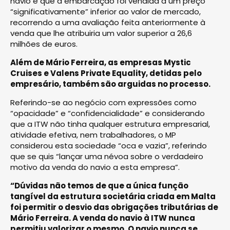
navio e que a embarcação foi vendida a um preço
“significativamente” inferior ao valor de mercado,
recorrendo a uma avaliação feita anteriormente à
venda que lhe atribuiria um valor superior a 26,6
milhões de euros.
Além de Mário Ferreira, as empresas Mystic
Cruises e Valens Private Equality, detidas pelo
empresário, também são arguidas no processo.
Referindo-se ao negócio com expressões como
“opacidade” e “confidencialidade” e considerando
que a ITW não tinha qualquer estrutura empresarial,
atividade efetiva, nem trabalhadores, o MP
considerou esta sociedade “oca e vazia”, referindo
que se quis “lançar uma névoa sobre o verdadeiro
motivo da venda do navio a esta empresa”.
“Dúvidas não temos de que a única função
tangível da estrutura societária criada em Malta
foi permitir o desvio das obrigações tributárias de
Mário Ferreira. A venda do navio à ITW nunca
permitiu valorizar o mesmo. O navio nunca se