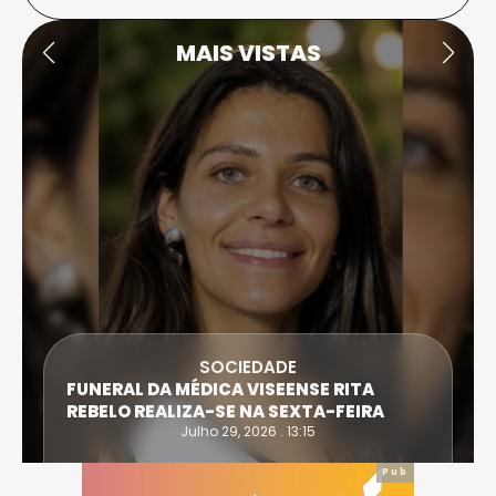
MAIS VISTAS
SOCIEDADE
ATLETA 
ERAL DA MÉDICA VISEENSE RITA
EXTREMA
ELO REALIZA-SE NA SEXTA-FEIRA
IRONWO
Julho 29, 2026 . 13:15
Pub