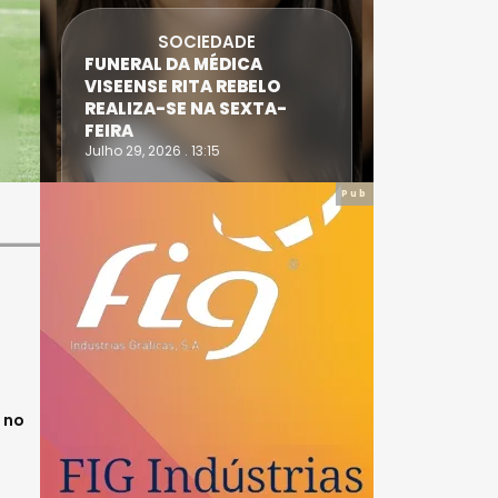
SOCIEDADE
FUNERAL DA MÉDICA
ATLETA 
VISEENSE RITA REBELO
SUPERA 
REALIZA-SE NA SEXTA-
DO TRIA
FEIRA
IRONWO
Julho 29, 2026 . 13:15
Julho 28, 20
Pub
 no