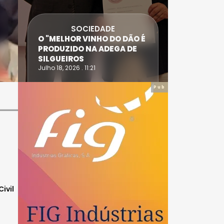
SOCIEDADE
ANTÓNIO
O "MELHOR VINHO DO DÃO É
DIAS SÃO
PRODUZIDO NA ADEGA DE
ACIDENT
SILGUEIROS
DAIRE
Julho 18, 2026 . 11:21
Julho 14, 20
Pub
ivil