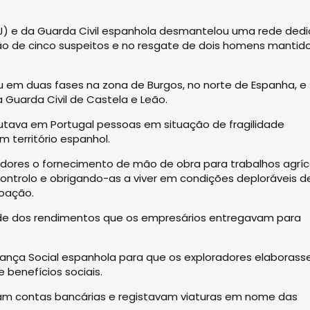
(PJ) e da Guarda Civil espanhola desmantelou uma rede ded
ção de cinco suspeitos e no resgate de dois homens mantid
 em duas fases na zona de Burgos, no norte de Espanha, e
a Guarda Civil de Castela e Leão.
ecrutava em Portugal pessoas em situação de fragilidade
 território espanhol.
dores o fornecimento de mão de obra para trabalhos agríc
ontrolo e obrigando-as a viver em condições deploráveis d
coação.
ade dos rendimentos que os empresários entregavam para
urança Social espanhola para que os exploradores elaboras
 benefícios sociais.
riam contas bancárias e registavam viaturas em nome das