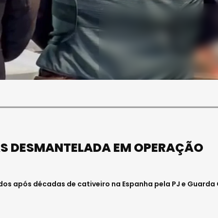
SOCIEDADE
ASAE APREENDE CERCA DE
21 MIL LITROS DE VINHO E
ESPUMANTE NA REGIÃO
CENTRO
Julho 11, 2026 . 10:41
OAS DESMANTELADA EM OPERAÇÃO
os após décadas de cativeiro na Espanha pela PJ e Guarda C