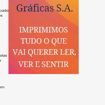
icada
os
olas
e
sem