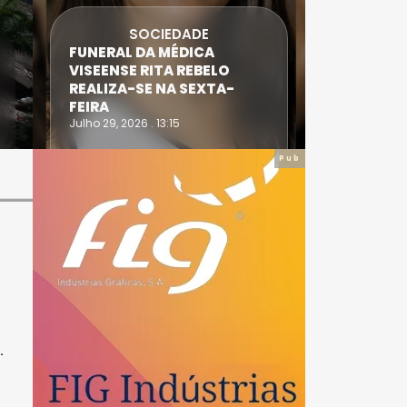
SOCIEDADE
FUNERAL DA MÉDICA
ATLETA 
VISEENSE RITA REBELO
SUPERA 
REALIZA-SE NA SEXTA-
DO TRIA
FEIRA
IRONWO
Julho 29, 2026 . 13:15
Julho 28, 20
Pub
.