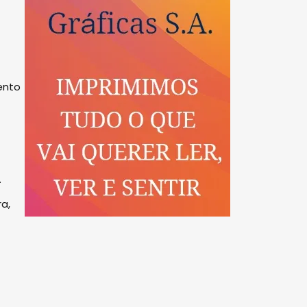
ento
.
a,