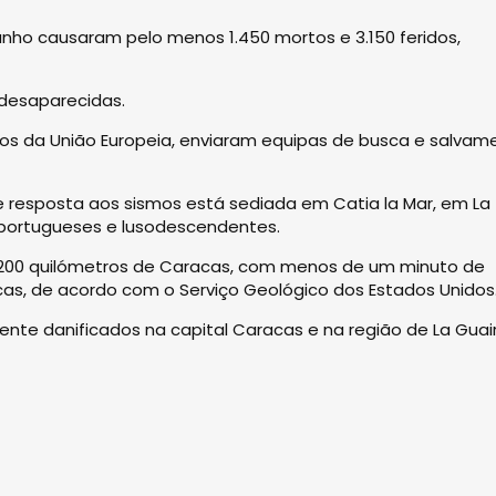
nho causaram pelo menos 1.450 mortos e 3.150 feridos,
desaparecidas.
ados da União Europeia, enviaram equipas de busca e salvam
resposta aos sismos está sediada em Catia la Mar, em La
portugueses e lusodescendentes.
a 200 quilómetros de Caracas, com menos de um minuto de
icas, de acordo com o Serviço Geológico dos Estados Unidos
nte danificados na capital Caracas e na região de La Guair