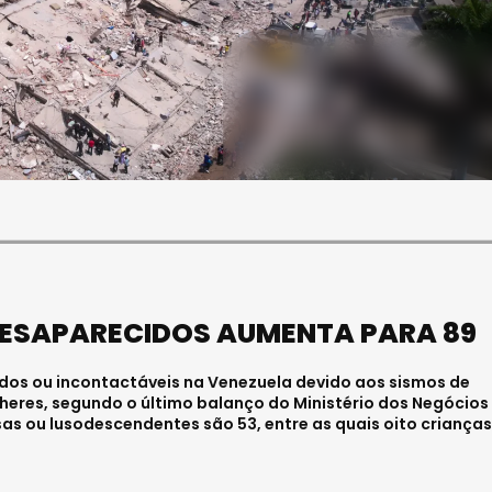
SOCIEDADE
FALECEU PAULA ALMEIDA,
JOVEM ENFERMEIRA NO
HOSPITAL DE VISEU
Julho 27, 2026 . 11:00
DESAPARECIDOS AUMENTA PARA 89
os ou incontactáveis na Venezuela devido aos sismos de
lheres, segundo o último balanço do Ministério dos Negócios
sas ou lusodescendentes são 53, entre as quais oito crianças