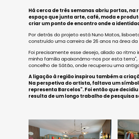
Há cerca de três semanas abriu portas, na 
espaço que junta arte, café, moda e produ
criar um ponto de encontro onde a identidad
Por detrás do projeto está Nuno Matos, lisboe
construído uma carreira de 26 anos na área da 
Foi precisamente esse desejo, aliado ao ritmo i
minha família apaixonámo-nos por esta terra", e
concelho de Sátão, onde recuperou uma antiga 
A ligação à região inspirou também a criaç
Na perspetiva do artista, faltava um símbo
representa Barcelos". Foi então que decid
resulta de um longo trabalho de pesquisa so