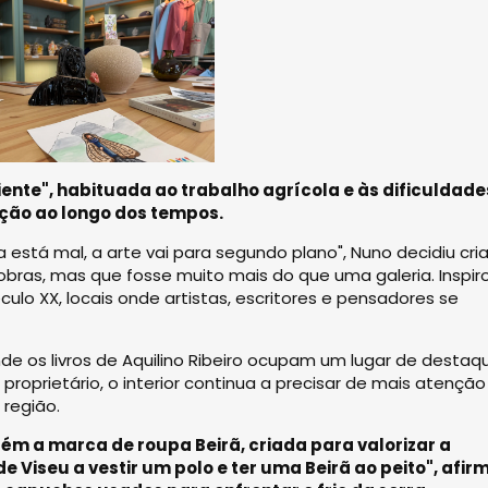
ente", habituada ao trabalho agrícola e às dificuldade
ução ao longo dos tempos.
stá mal, a arte vai para segundo plano", Nuno decidiu cri
 obras, mas que fosse muito mais do que uma galeria. Inspir
culo XX, locais onde artistas, escritores e pensadores se
de os livros de Aquilino Ribeiro ocupam um lugar de destaq
o proprietário, o interior continua a precisar de mais atenção
 região.
m a marca de roupa Beirã, criada para valorizar a
e Viseu a vestir um polo e ter uma Beirã ao peito", afir