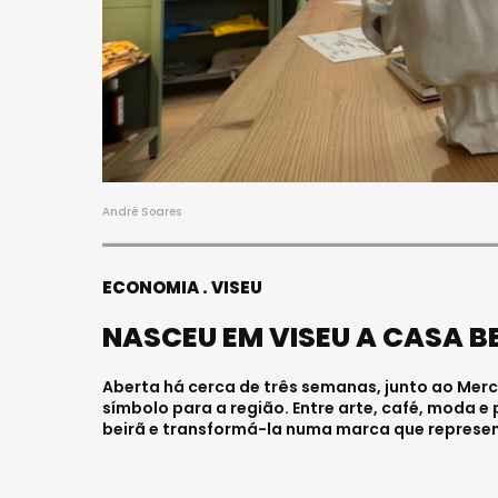
S
FALECEU 
JOVEM E
HOSPITAL
Julho 27, 202
André Soares
ECONOMIA
VISEU
NASCEU EM VISEU A CASA B
Aberta há cerca de três semanas, junto ao Mer
símbolo para a região. Entre arte, café, moda e
beirã e transformá-la numa marca que represent