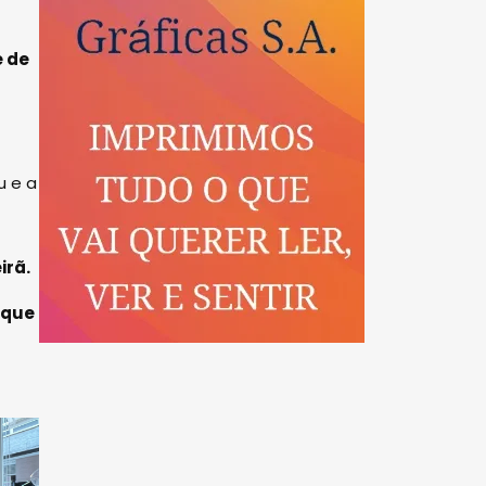
e de
u e a
irã.
 que