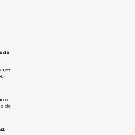
s da
ar um
ou-
ue e
 e de
ma.