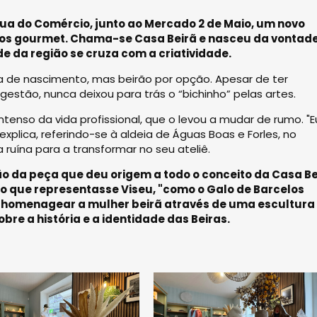
rua do Comércio, junto ao Mercado 2 de Maio, um novo
tos gourmet. Chama-se Casa Beirã e nasceu da vontad
e da região se cruza com a criatividade.
ta de nascimento, mas beirão por opção. Apesar de ter
gestão, nunca deixou para trás o “bichinho” pelas artes.
ntenso da vida profissional, que o levou a mudar de rumo. "E
xplica, referindo-se à aldeia de Águas Boas e Forles, no
ruína para a transformar no seu ateliê.
ão da peça que deu origem a todo o conceito da Casa Be
lo que representasse Viseu, "como o Galo de Barcelos
iu homenagear a mulher beirã através de uma escultura
bre a história e a identidade das Beiras.