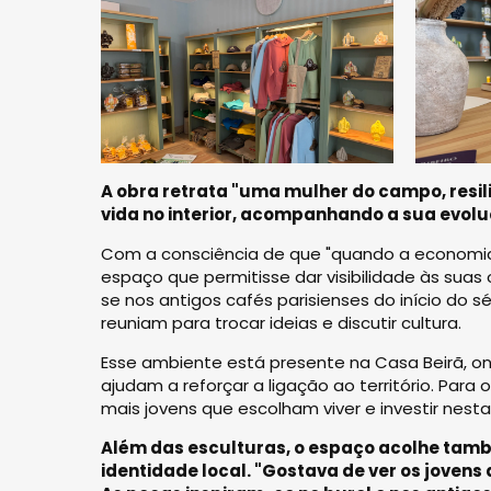
A obra retrata "uma mulher do campo, resili
vida no interior, acompanhando a sua evol
Com a consciência de que "quando a economia e
espaço que permitisse dar visibilidade às suas
se nos antigos cafés parisienses do início do sé
reuniam para trocar ideias e discutir cultura.
Esse ambiente está presente na Casa Beirã, on
ajudam a reforçar a ligação ao território. Para 
mais jovens que escolham viver e investir nesta
Além das esculturas, o espaço acolhe també
identidade local. "Gostava de ver os jovens d