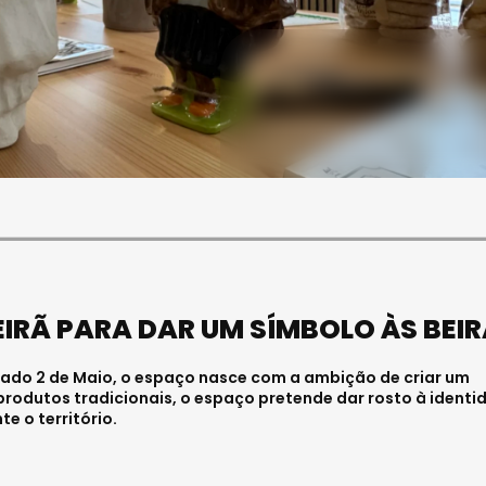
SOCIEDADE
OCIEDADE
FUNERAL DA MÉDICA
PAULA ALMEIDA,
VISEENSE RITA REBELO
NFERMEIRA NO
REALIZA-SE NA SEXTA-
 DE VISEU
FEIRA
6 . 11:00
Julho 29, 2026 . 13:15
EIRÃ PARA DAR UM SÍMBOLO ÀS BEI
cado 2 de Maio, o espaço nasce com a ambição de criar um
 produtos tradicionais, o espaço pretende dar rosto à identi
e o território.