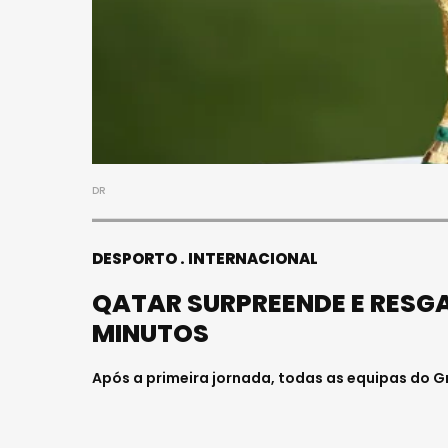
S
FALECEU 
JOVEM E
HOSPITAL
Julho 27, 202
DR
DESPORTO
INTERNACIONAL
QATAR SURPREENDE E RESG
MINUTOS
Após a primeira jornada, todas as equipas do