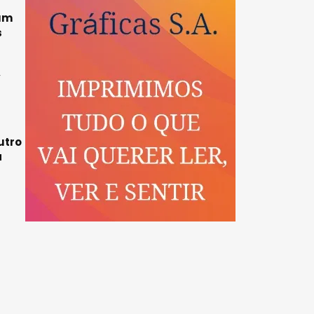
 um
s
,
utro
a