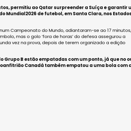
os, permitiu ao Qatar surpreender a Suíça e garantir
 do Mundial2026 de futebol, em Santa Clara, nos Estado
ça num Campeonato do Mundo, adiantaram-se ao 17 minutos
mbolo, mas o golo ‘fora de horas’ do defesa assegurou a
gunda vez na prova, depois de terem organizado a edição
 do Grupo B estão empatadas com um ponto, já que no o
, o coanfitrião Canadá também empatou a uma bola com 