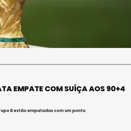
SOCIEDADE
OCIEDADE
FUNERAL DA MÉDICA
PAULA ALMEIDA,
VISEENSE RITA REBELO
NFERMEIRA NO
REALIZA-SE NA SEXTA-
 DE VISEU
FEIRA
6 . 11:00
Julho 29, 2026 . 13:15
ATA EMPATE COM SUÍÇA AOS 90+4
 Grupo B estão empatadas com um ponto