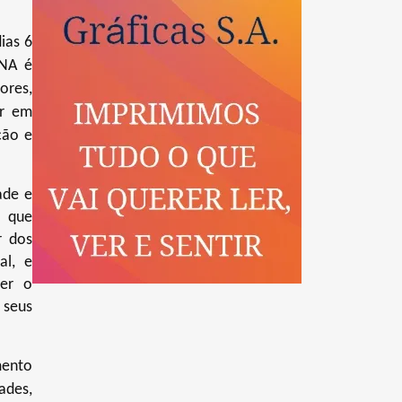
ias 6
FNA é
ores,
ar em
ção e
ade e
s que
r dos
al, e
ver o
 seus
mento
ades,