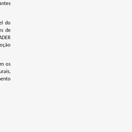
antes
el do
es de
EADER
moção
om os
rais,
mento