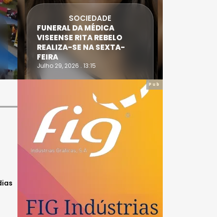
SOCIEDADE
FUNERAL DA MÉDICA
ATLETA 
VISEENSE RITA REBELO
SUPERA 
REALIZA-SE NA SEXTA-
DO TRIA
FEIRA
IRONWO
Julho 29, 2026 . 13:15
Julho 28, 20
Pub
dias