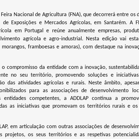
eira Nacional de Agricultura (FNA), que decorrerá entre os d
 de Exposições e Mercados Agrícolas, em Santarém. A 
rícola em Portugal e reúne anualmente empresas, produt
olvimento agrícola e agro-industrial. Nesta edição vai est
s, morangos, framboesas e amoras), com destaque na inova
a o compromisso da entidade com a inovação, sustentabilid
nte no seu território, promovendo soluções e iniciativa
 das atividades agrícolas e rurais. Neste âmbito, apesa
nibilizados para as associações de desenvolvimento loc
las entidades competentes, a ADDLAP continua a promo
as as iniciativas que promovam os territórios rurais e os
LAP, em articulação com outras associações de desenvolvi
s projetos, os seus territórios e as respetivas potencialid