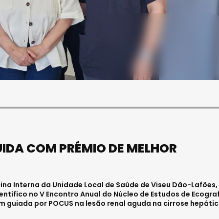
SOCIEDADE
FALECEU PAULA ALMEIDA,
JOVEM ENFERMEIRA NO
HOSPITAL DE VISEU
Julho 27, 2026 . 11:00
UIDA COM PRÉMIO DE MELHOR
icina Interna da Unidade Local de Saúde de Viseu Dão-Lafões, 
entifico no V Encontro Anual do Núcleo de Estudos de Ecogra
em guiada por POCUS na lesão renal aguda na cirrose hepátic