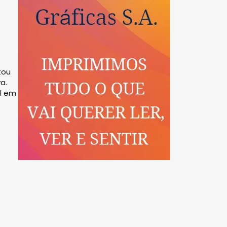
tou
a.
l em