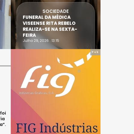
SOCIEDADE
FUNERAL DA MÉDICA
ATLETA 
VISEENSE RITA REBELO
SUPERA 
REALIZA-SE NA SEXTA-
DO TRIA
FEIRA
IRONWO
Julho 29, 2026 . 13:15
Julho 28, 20
Pub
foi
fia
a”.