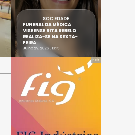
SOCIEDADE
FUNERAL DA MÉDICA
ATLETA 
VISEENSE RITA REBELO
SUPERA 
REALIZA-SE NA SEXTA-
DO TRIA
FEIRA
IRONWO
Julho 29, 2026 . 13:15
Julho 28, 20
Pub