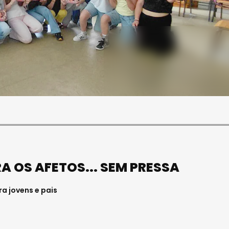
SOCIEDADE
FALECEU PAULA ALMEIDA,
JOVEM ENFERMEIRA NO
HOSPITAL DE VISEU
Julho 27, 2026 . 11:00
A OS AFETOS... SEM PRESSA
a jovens e pais