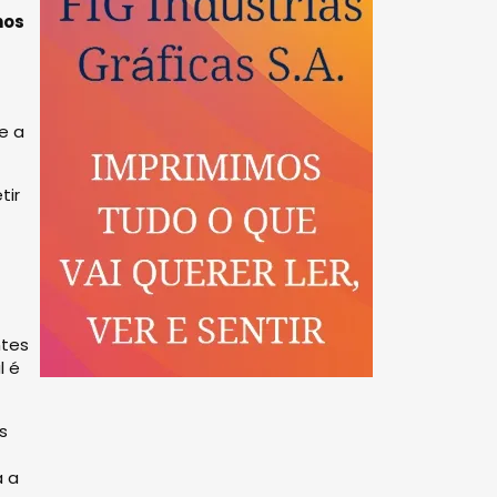
nos
e a
tir
ntes
l é
s
a a