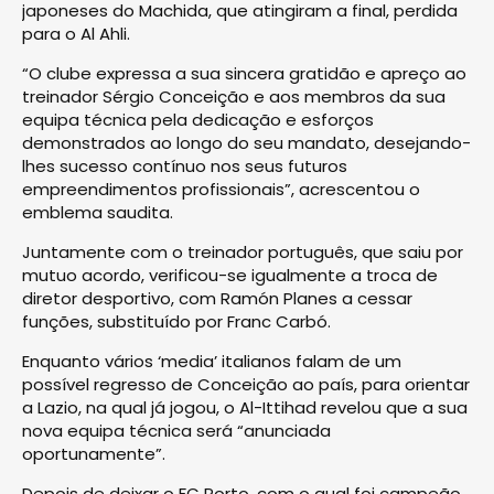
japoneses do Machida, que atingiram a final, perdida
para o Al Ahli.
“O clube expressa a sua sincera gratidão e apreço ao
treinador Sérgio Conceição e aos membros da sua
equipa técnica pela dedicação e esforços
demonstrados ao longo do seu mandato, desejando-
lhes sucesso contínuo nos seus futuros
empreendimentos profissionais”, acrescentou o
emblema saudita.
Juntamente com o treinador português, que saiu por
mutuo acordo, verificou-se igualmente a troca de
diretor desportivo, com Ramón Planes a cessar
funções, substituído por Franc Carbó.
Enquanto vários ‘media’ italianos falam de um
possível regresso de Conceição ao país, para orientar
a Lazio, na qual já jogou, o Al-Ittihad revelou que a sua
nova equipa técnica será “anunciada
oportunamente”.
Depois de deixar o FC Porto, com o qual foi campeão