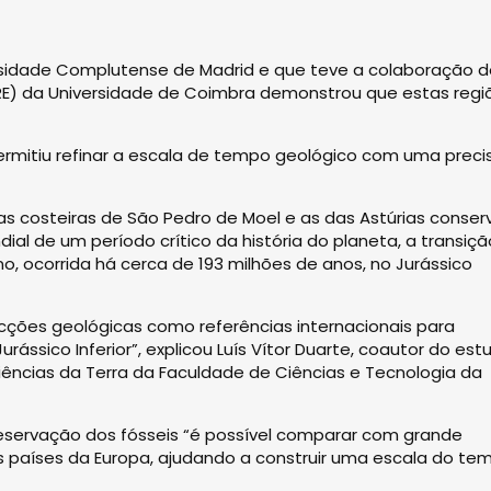
ersidade Complutense de Madrid e que teve a colaboração 
RE) da Universidade de Coimbra demonstrou que estas regi
ermitiu refinar a escala de tempo geológico com uma preci
ibas costeiras de São Pedro de Moel e as das Astúrias conse
ial de um período crítico da história do planeta, a transiçã
o, ocorrida há cerca de 193 milhões de anos, no Jurássico
cções geológicas como referências internacionais para
sico Inferior”, explicou Luís Vítor Duarte, coautor do est
ências da Terra da Faculdade de Ciências e Tecnologia da
reservação dos fósseis “é possível comparar com grande
 países da Europa, ajudando a construir uma escala do te