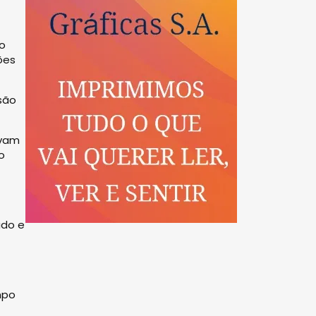
do
ões
são
rvam
o
udo e
mpo