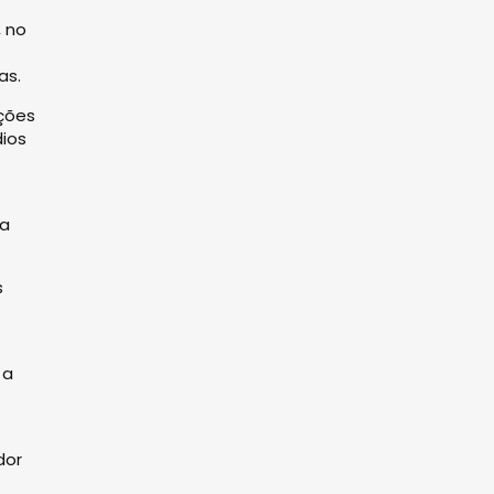
, no
as.
ações
dios
 a
s
 a
dor