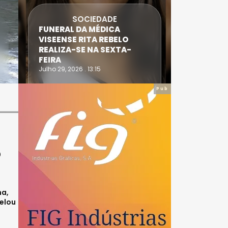
SOCIEDADE
FUNERAL DA MÉDICA
ATLETA 
VISEENSE RITA REBELO
SUPERA 
REALIZA-SE NA SEXTA-
DO TRIA
FEIRA
IRONWO
Julho 29, 2026 . 13:15
Julho 28, 20
Pub
O
ha,
velou