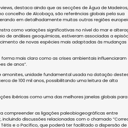
eviews, destaca ainda que as secções de Água de Madeiros
no concelho de Alcobaça, são referências globais pela sua
 superando em detalhadamente muitas outras regiões europei
nstra como variações significativas no nível do mar e alter
meio de análises geoquímicas, estiveram associadas a episó
recimento de novas espécies mais adaptadas às mudanças
orma mais clara como as crises ambientais influenciaram
ões de anos”.
de amonites, unidade fundamental usada na datação deste
rca de 100 mil anos, possibilitando uma leitura de alta
secções ibéricas como uma das melhores janelas globais para
ra compreender as ligações paleobiogeográficas entre
or, incluindo discussões relacionadas com o chamado “Corre
Tétis e o Pacífico, que poderá ter facilitado a dispersão de