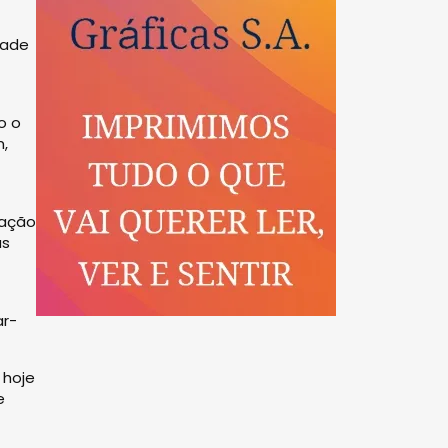
dade
o o
,
tação
as
ar-
 hoje
e