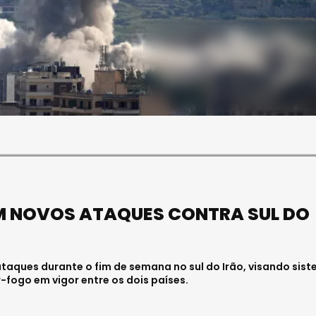
SOCIEDADE
SOCIEDADE
FUNERAL DA MÉDICA
CEU PAULA ALMEIDA,
VISEENSE RITA REBELO
M ENFERMEIRA NO
REALIZA-SE NA SEXTA-
ITAL DE VISEU
FEIRA
7, 2026 . 11:00
Julho 29, 2026 . 13:15
M NOVOS ATAQUES CONTRA SUL DO
taques durante o fim de semana no sul do Irão, visando sis
-fogo em vigor entre os dois países.