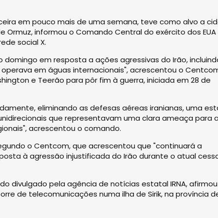
rceira em pouco mais de uma semana, teve como alvo a ci
 de Ormuz, informou o Comando Central do exército dos EUA
ede social X.
 domingo em resposta a ações agressivas do Irão, incluind
operava em águas internacionais", acrescentou o Centcom
ngton e Teerão para pôr fim à guerra, iniciada em 28 de
damente, eliminando as defesas aéreas iranianas, uma es
 unidirecionais que representavam uma clara ameaça para 
ionais", acrescentou o comando.
 segundo o Centcom, que acrescentou que "continuará a
posta à agressão injustificada do Irão durante o atual cess
o divulgado pela agência de notícias estatal IRNA, afirmou
rre de telecomunicações numa ilha de Sirik, na província d