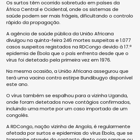
Os surtos têm ocorrido sobretudo em países da
África Central e Ocidental, onde os sistemas de
saúde podem ser mais frágeis, dificultando o controlo
rápido da propagação.
A agência de saúde pública da União Africana
divulgou na quinta-feira 246 mortes suspeitas e 1.077
casos suspeitos registados na RDCongo devido à 17.ª
epidemia de Ébola que o país enfrenta desde que o
vírus foi detetado pela primeira vez em 1976.
Na mesma ocasião, a União Africana assegurou que
terá uma vacina contra estirpe Bundibugyo disponível
este ano.
O vírus também se espalhou para a vizinha Uganda,
onde foram detetados nove contágios confirmados,
incluindo uma morte por um caso importado de um
congolês.
A RDCongo, nação vizinha de Angola, é regularmente
afetada por surtos e epidemias do vírus Ébola, que se
transmite através do contacto direto com sangue ou