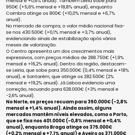
mensal e +0,6% anual). Também Leiria sobe para
950€ (+5,6% mensal e +18,8% anual), enquanto
Coimbra atinge os 800€ (+10,0% mensal e +6,7%
anual).
No mercado de compra, o valor médio nacional fixa-
se nos 430.500€ (+0,1% mensal e +3,7% anual),
evidenciando sinais de estabilização após vários
meses de valorização.
O Centro apresenta um dos crescimentos mais
expressivos, com preços médios de 288.750€ (+1,9%
mensal e +16,2% anual). Dentro da região, destacam-
se Leiria, que sobe para 350.000€ (0,4% mensal e +18%
anual), e Santarém, que atinge os 282.500€ (2%
mensal e +19,2% anual). Já Lisboa evidencia uma
correção, recuando para 628.000€ (+3% mensal e
-2,6% anual).
No Norte, os preços recuam para 350.000€ (-2,8%
mensal e +1,4% anual). Ainda assim, alguns
mercados mantêm níveis elevados, como o Porto,
que se fixa nos 401.000€ (-0,8% mensal e +0,4%
anual), enquanto Braga atinge os 375.000€
(+0,2% mensal e +7,1% anual) e Aveiro os 371.000€