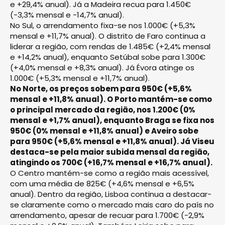
e +29,4% anual). Já a Madeira recua para 1.450€
(-3,3% mensal e -14,7% anual).
No Sul, o arrendamento fixa-se nos 1.000€ (+5,3%
mensal e +11,7% anual). O distrito de Faro continua a
liderar a região, com rendas de 1.485€ (+2,4% mensal
e +14,2% anual), enquanto Setúbal sobe para 1.300€
(+4,0% mensal e +8,3% anual). Já Évora atinge os
1.000€ (+5,3% mensal e +11,7% anual).
No Norte, os preços sobem para 950€ (+5,6%
mensal e +11,8% anual). O Porto mantém-se como
o principal mercado da região, nos 1.200€ (0%
mensal e +1,7% anual), enquanto Braga se fixa nos
950€ (0% mensal e +11,8% anual) e Aveiro sobe
para 950€ (+5,6% mensal e +11,8% anual). Já Viseu
destaca-se pela maior subida mensal da região,
atingindo os 700€ (+16,7% mensal e +16,7% anual).
O Centro mantém-se como a região mais acessível,
com uma média de 825€ (+4,6% mensal e +6,5%
anual). Dentro da região, Lisboa continua a destacar-
se claramente como o mercado mais caro do país no
arrendamento, apesar de recuar para 1.700€ (-2,9%